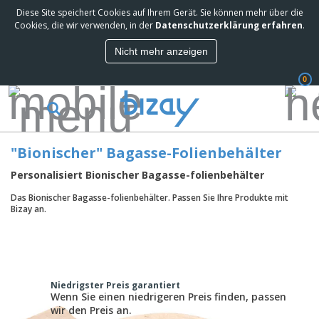
Diese Site speichert Cookies auf Ihrem Gerät. Sie können mehr über die
M
Cookies, die wir verwenden, in der
Datenschutzerklärung erfahren
.
e
i
Nicht mehr anzeigen
s
M
t
a
g
0
r
e
k
k
W
e
a
e
t
u
r
i
f
"Bionischer" Bagasse-Folienbehälter
b
n
t
D
e
g
i
Personalisiert Bionischer Bagasse-folienbehälter
p
M
s
r
a
Das Bionischer Bagasse-folienbehälter. Passen Sie Ihre Produkte mit
p
o
t
B
Bizay an.
l
d
e
ü
a
u
r
r
y
k
i
o
s
t
T
a
b
u
e
a
l
e
n
s
d
Niedrigster Preis garantiert
d
c
Wenn Sie einen niedrigeren Preis finden, passen
a
A
K
h
r
wir den Preis an.
u
l