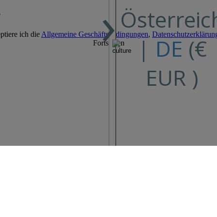
›
Österreic
e
tiere ich die
Allgemeine Geschäftsbedingungen
,
Datenschutzerklärung
|
DE
(€
Fortsetzen
EUR )