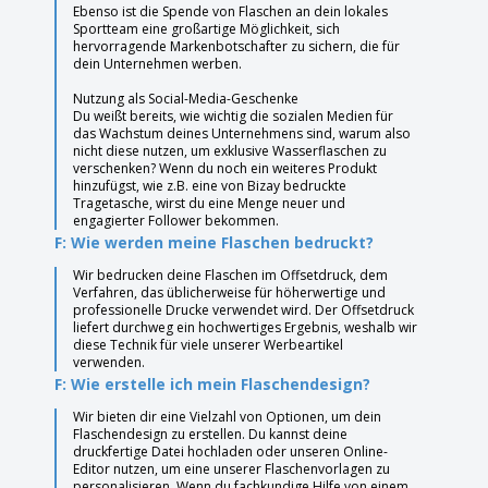
Ebenso ist die Spende von Flaschen an dein lokales
Sportteam eine großartige Möglichkeit, sich
hervorragende Markenbotschafter zu sichern, die für
dein Unternehmen werben.
Nutzung als Social-Media-Geschenke
Du weißt bereits, wie wichtig die sozialen Medien für
das Wachstum deines Unternehmens sind, warum also
nicht diese nutzen, um exklusive Wasserflaschen zu
verschenken? Wenn du noch ein weiteres Produkt
hinzufügst, wie z.B. eine von Bizay bedruckte
Tragetasche, wirst du eine Menge neuer und
engagierter Follower bekommen.
F: Wie werden meine Flaschen bedruckt?
Wir bedrucken deine Flaschen im Offsetdruck, dem
Verfahren, das üblicherweise für höherwertige und
professionelle Drucke verwendet wird. Der Offsetdruck
liefert durchweg ein hochwertiges Ergebnis, weshalb wir
diese Technik für viele unserer Werbeartikel
verwenden.
F: Wie erstelle ich mein Flaschendesign?
Wir bieten dir eine Vielzahl von Optionen, um dein
Flaschendesign zu erstellen. Du kannst deine
druckfertige Datei hochladen oder unseren Online-
Editor nutzen, um eine unserer Flaschenvorlagen zu
personalisieren. Wenn du fachkundige Hilfe von einem