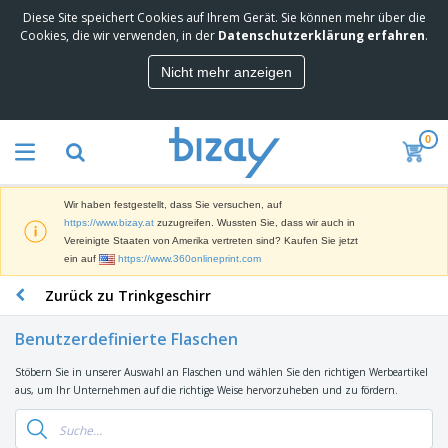
Diese Site speichert Cookies auf Ihrem Gerät. Sie können mehr über die
M
Cookies, die wir verwenden, in der
Datenschutzerklärung erfahren
.
e
i
Nicht mehr anzeigen
s
M
t
a
g
r
e
0
k
k
W
e
a
e
t
u
r
i
f
Wir haben festgestellt, dass Sie versuchen, auf
b
n
t
D
https://www.bizay.at
zuzugreifen. Wussten Sie, dass wir auch in
e
g
i
Vereinigte Staaten von Amerika vertreten sind? Kaufen Sie jetzt
p
M
s
ein auf
https://www.360onlineprint.com
r
a
p
o
t
B
Zurück zu Trinkgeschirr
l
d
e
ü
a
u
r
r
y
k
Benutzerdefinierte Flaschen
i
o
s
t
T
a
b
u
e
Stöbern Sie in unserer Auswahl an Flaschen und wählen Sie den richtigen Werbeartikel
a
l
e
n
aus, um Ihr Unternehmen auf die richtige Weise hervorzuheben und zu fördern.
s
d
d
c
a
A
K
h
r
u
l