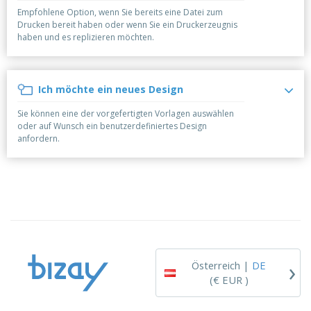
e
f
s
e
n
Empfohlene Option, wenn Sie bereits eine Datei zum
s
i
Drucken bereit haben oder wenn Sie ein Druckerzeugnis
V
t
d
haben und es replizieren möchten.
e
e
u
r
l
n
p
l
g
N
a
e
Ich möchte ein neues Design
a
c
r
c
k
Sie können eine der vorgefertigten Vorlagen auswählen
h
u
A
oder auf Wunsch ein benutzerdefiniertes Design
T
n
l
anfordern.
h
g
l
e
e
m
Einloggen /
P
a
Registrieren
r
K
o
a
d
u
Kundenservice
u
f
k
e
t
n
›
e
Österreich |
DE
(€ EUR )