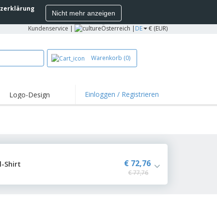
zerklärung
Nicht mehr anzeigen
Kundenservice
|
Österreich |
DE
€ (EUR)
Warenkorb
(0)
Einloggen / Registrieren
Logo-Design
hlights und
ebote
irts und Polos
kereien
oor-Aktivitäten
€ 72,76
-Shirt
€ 77,76
iten von zu Hause
sandkartons
onalisierte
chenke