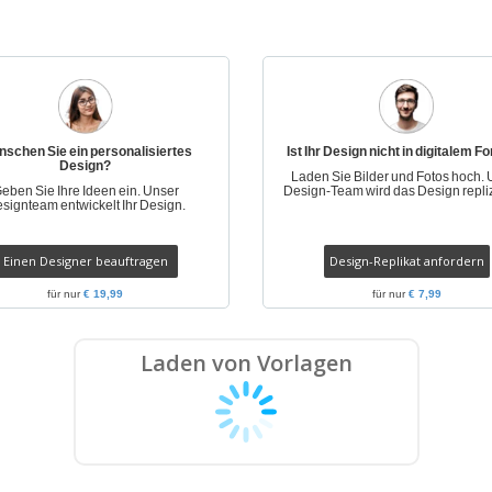
Plakate
Essen und Süßigkeiten
Öko
Mag
Koffer und Rucksäcke
Druckeretiketten
Kat
schen Sie ein personalisiertes
Ist Ihr Design nicht in digitalem F
Design?
Laden Sie Bilder und Fotos hoch. 
eben Sie Ihre Ideen ein. Unser
Design-Team wird das Design repli
signteam entwickelt Ihr Design.
Einen Designer beauftragen
Design-Replikat anfordern
für nur
€ 19,99
für nur
€ 7,99
Laden von Vorlagen