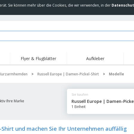
erät. Sie können mehr über die Cookies, die wir verwenden, in der
Datenschut
Flyer & Flugblätter
Aufkleber
Hig
Trends
Neue Produkte
Ang
Kurzarmhemden
>
Russell Europe | Damen-Pickel-Shirt
>
Modelle
Flaggen, Fahnen und
Rollups
T-Sh
Schreibtisch-Flaggen
Food-Service-
Roll-ups
Stic
Ausrüstung und
Sie kaufen
Zubehör
Hauslieferung und
Einwegprodukte
Outd
Take-away
ktiv Ihre Marke
Russell Europe | Damen-Pickel
Aufkleber, Vinyls und
1 Einheit
Armbanduhren
Arbe
Poster
Hoodies
Pokale und Trophäen
Ver
Pers
Aussteller
Medaillen
Ges
-Shirt und machen Sie Ihr Unternehmen auffällig