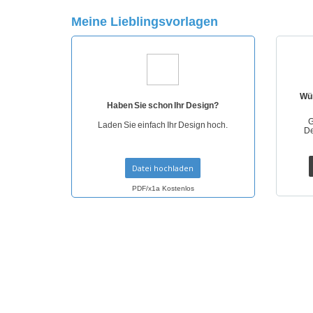
T-Shirts
Meine Lieblingsvorlagen
Magnete
Planen
Wün
Haben Sie schon Ihr Design?
G
Laden Sie einfach Ihr Design hoch.
De
Datei hochladen
PDF/x1a Kostenlos