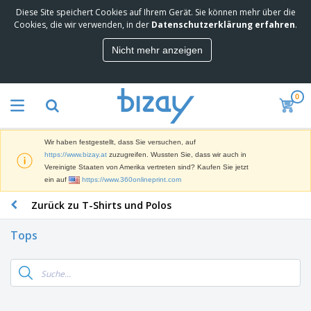
Diese Site speichert Cookies auf Ihrem Gerät. Sie können mehr über die
M
Cookies, die wir verwenden, in der
Datenschutzerklärung erfahren
.
e
i
Nicht mehr anzeigen
s
M
t
a
g
r
e
0
k
k
W
e
a
e
t
u
r
i
f
Wir haben festgestellt, dass Sie versuchen, auf
b
n
t
D
https://www.bizay.at
zuzugreifen. Wussten Sie, dass wir auch in
e
g
i
Vereinigte Staaten von Amerika vertreten sind? Kaufen Sie jetzt
p
M
s
ein auf
https://www.360onlineprint.com
r
a
p
o
t
B
Zurück zu T-Shirts und Polos
l
d
e
ü
a
u
r
r
y
k
Tops
i
o
s
t
T
a
b
u
e
a
l
e
n
s
d
d
c
a
A
K
h
r
u
l