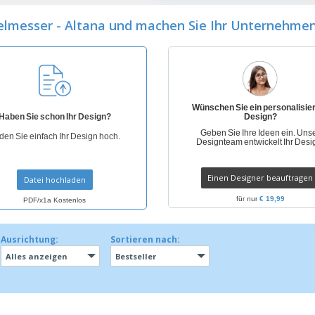
Pers
Aussteller
Medaillen
Ges
elmesser - Altana und machen Sie Ihr Unternehmen 
Plakate
Essen und Süßigkeiten
Öko
Mag
Koffer und Rucksäcke
Druckeretiketten
Kat
Wünschen Sie ein personalisie
Haben Sie schon Ihr Design?
Design?
Geben Sie Ihre Ideen ein. Uns
den Sie einfach Ihr Design hoch.
Designteam entwickelt Ihr Desi
Einen Designer beauftragen
Datei hochladen
für nur
€ 19,99
PDF/x1a Kostenlos
Ausrichtung:
Sortieren nach:
Alles anzeigen
Bestseller