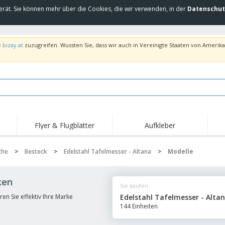
erät. Sie können mehr über die Cookies, die wir verwenden, in der
Datenschut
.bizay.at
zuzugreifen. Wussten Sie, dass wir auch in Vereinigte Staaten von Amerika 
Flyer & Flugblätter
Aufkleber
Hig
Trends
Neue Produkte
Ang
che
>
Besteck
>
Edelstahl Tafelmesser - Altana
>
Modelle
Flaggen, Fahnen und
Rollups
T-Sh
Schreibtisch-Flaggen
Food-Service-
Roll-ups
Stic
ken
Ausrüstung und
Sie kaufen
Zubehör
Hauslieferung und
Einwegprodukte
Outd
Take-away
en Sie effektiv Ihre Marke
Edelstahl Tafelmesser - Alta
Aufkleber, Vinyls und
144 Einheiten
Armbanduhren
Arbe
Poster
Hoodies
Pokale und Trophäen
Ver