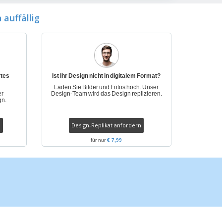
onalisierte
chenke
auffällig
produkte
azine, Bücher und
aloge
rtes
Ist Ihr Design nicht in digitalem Format?
Laden Sie Bilder und Fotos hoch. Unser
er
Design-Team wird das Design replizieren.
gn.
Design-Replikat anfordern
für nur
€ 7,99