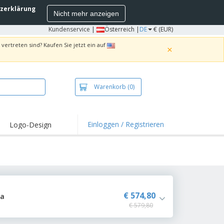
zerklärung
Nicht mehr anzeigen
Kundenservice
|
Österreich |
DE
€ (EUR)
vertreten sind? Kaufen Sie jetzt ein auf
×
Warenkorb
(0)
Einloggen / Registrieren
Logo-Design
hlights und
ebote
irts und Polos
kereien
oor-Aktivitäten
€ 574,80
na
€ 579,80
iten von zu Hause
sandkartons