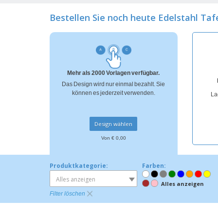
Bonuskarten
Bestellen Sie noch heute Edelstahl Taf
T-Shirts
Magnete
Planen
Mehr als 2000 Vorlagen verfügbar.
Das Design wird nur einmal bezahlt. Sie
können es jederzeit verwenden.
La
Design wählen
Von € 0,00
Produktkategorie:
Farben:
Alles anzeigen
Alles anzeigen
Filter löschen