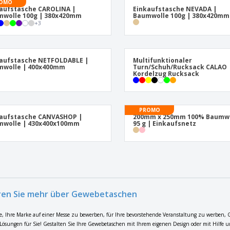
OMO
aufstasche CAROLINA |
Einkaufstasche NEVADA |
wolle 100g | 380x420mm
Baumwolle 100g | 380x420mm
+
3
aufstasche NETFOLDABLE |
Multifunktionaler
mwolle | 400x400mm
Turn/Schuh/Rucksack CALAO 
Kordelzug Rucksack
PROMO
kaufstasche CANVASHOP |
200mm x 250mm 100% Baumw
mwolle | 430x400x100mm
95 g | Einkaufsnetz
ren Sie mehr über Gewebetaschen
e, Ihre Marke auf einer Messe zu bewerben, für Ihre bevorstehende Veranstaltung zu werben, 
 Lösungen für Sie! Gestalten Sie Ihre Gewebetaschen mit Ihrem eigenen Design oder mit Hilfe 