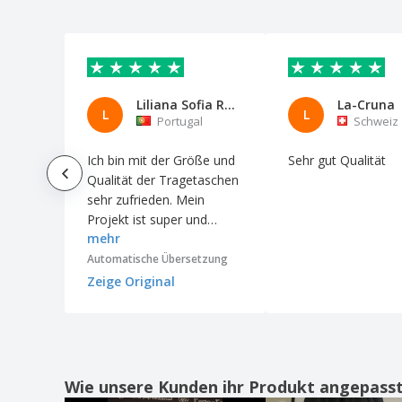
| 430x400x100mm
Einkaufstasche CAROLINA | Baumwolle
100g | 380x420mm
Einkaufstasche CHENNAI | Jute |
300x190x300mm
Liliana Sofia Ramos Pereira
La-Cruna
L
L
Einkaufstasche DAYTONA | Baumwolle |
Portugal
Schweiz
370x410mm
Ich bin mit der Größe und
Sehr gut Qualität
Einkaufstasche DHAR | Jute | 380x420mm
Qualität der Tragetaschen
Einkaufstasche DRESDEN | Baumwolle
sehr zufrieden. Mein
140g | 380x420mm
Projekt ist super und
Einkaufstasche ERFURT | Baumwolle 280g
mehr
fehlerfrei verlaufen.
| 450x380x105mm
Automatische Übersetzung
Einkaufstasche EXPO | Non-woven |
Zeige Original
380x420mm
Einkaufstasche FANCY | Non-woven |
250X100X310mm
Einkaufstasche FRANKFURT | Non-woven
80g | 340x420mm
Wie unsere Kunden ihr Produkt angepass
Einkaufstasche FRILEND | Polyester |