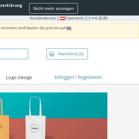
zerklärung
Nicht mehr anzeigen
Kundenservice
|
Österreich |
DE
€ (EUR)
vertreten sind? Kaufen Sie jetzt ein auf
Warenkorb
(0)
Einloggen / Registrieren
Logo-Design
hlights und
ebote
irts und Polos
kereien
oor-Aktivitäten
iten von zu Hause
sandkartons