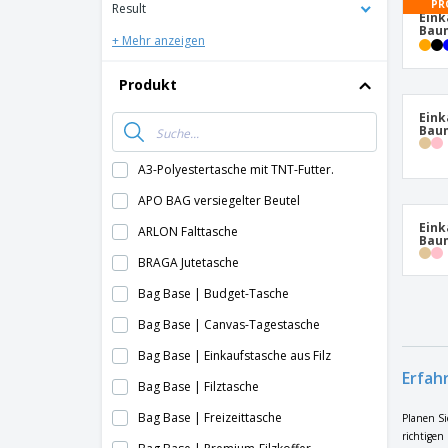
PR
Result
Eink
Baum
+ Mehr anzeigen
Produkt
Eink
Bau
A3-Polyestertasche mit TNT-Futter.
APO BAG versiegelter Beutel
Ein
ARLON Falttasche
Bau
BRAGA Jutetasche
Bag Base | Budget-Tasche
Bag Base | Canvas-Tagestasche
Bag Base | Einkaufstasche aus Filz
Erfah
Bag Base | Filztasche
Bag Base | Freizeittasche
Planen Si
richtigen