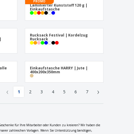
PROMO
Laminierter Kunststoff 120 g |
Einkaufstasche
Rucksack Festival | Kordelzug
|
Rucksack
olle
Einkaufstasche HARRY | Jute |
400x200x350mm
‹
›
1
2
3
4
5
6
7
Geschenke für Ihre Mitarbeiter oder Kunden zu kreieren? Wir haben die
unserer zahlreichen Vorlagen. Wenn Sie Unterstützung benötigen,