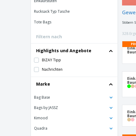
Einkaufstüten
Bonuskarten
Rucksack Typ Tasche
Gewe
T-Shirts
Tote Bags
Stöbern S
Magnete
328 Erg
Planen
Filtern nach
PR
Eink
Highlights und Angebote
Bau
BIZAY Tipp
Nachrichten
Eink
Baum
Marke
Bag Base
Bags by JASSZ
Ein
Bau
Kimood
Quadra