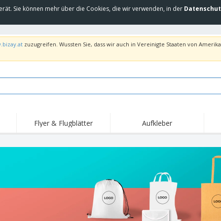
erät. Sie können mehr über die Cookies, die wir verwenden, in der
Datenschut
.bizay.at
zuzugreifen. Wussten Sie, dass wir auch in Vereinigte Staaten von Amerika 
Flyer & Flugblätter
Aufkleber
Hig
Trends
Neue Produkte
Ang
Flaggen, Fahnen und
Rollups
T-Sh
Schreibtisch-Flaggen
Food-Service-
Roll-ups
Stic
Ausrüstung und
Zubehör
Hauslieferung und
Einwegprodukte
Outd
Take-away
Aufkleber, Vinyls und
Armbanduhren
Arbe
Poster
Hoodies
Pokale und Trophäen
Ver