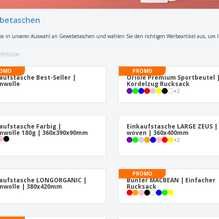
Pers
Aussteller
Medaillen
Ges
betaschen
Plakate
Essen und Süßigkeiten
Öko
ie in unserer Auswahl an Gewebetaschen und wählen Sie den richtigen Werbeartikel aus, um 
Mag
Koffer und Rucksäcke
Druckeretiketten
Kat
ebnisse
OMO
PROMO
aufstasche Best-Seller |
Oriole Premium Sportbeutel 
mwolle
Kordelzug Rucksack
+
2
aufstasche Farbig |
Einkaufstasche LARGE ZEUS |
wolle 180g | 360x390x90mm
woven | 360x400mm
+
2
PROMO
kaufstasche LONGORGANIC |
Bunter MACBEAN | Einfacher
mwolle | 380x420mm
Rucksack