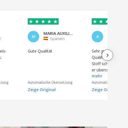
MARIA AUXILIADORA FORTES PINED
Azucena
M
A
l
Spanien
Spanie
eis-
Gute Qualität
Sehr gutes Produkt
.
Qualität, und obwoh
Stoff schlicht aussie
er überraschend
mehr
strapazierfähig.
tzung
Automatische Übersetzung
Automatische Überse
Zeige Original
Zeige Original