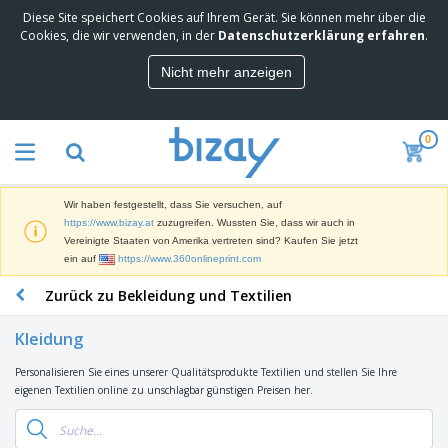
Diese Site speichert Cookies auf Ihrem Gerät. Sie können mehr über die
M
Cookies, die wir verwenden, in der
Datenschutzerklärung erfahren
.
e
i
Nicht mehr anzeigen
s
M
t
a
g
r
e
0
k
k
W
e
a
e
t
u
r
i
f
Wir haben festgestellt, dass Sie versuchen, auf
b
n
t
D
https://www.bizay.at
zuzugreifen. Wussten Sie, dass wir auch in
e
g
i
Vereinigte Staaten von Amerika vertreten sind? Kaufen Sie jetzt
p
M
s
ein auf
https://www.360onlineprint.com
r
a
p
o
t
B
Zurück zu Bekleidung und Textilien
l
d
e
ü
a
u
r
r
y
k
Kleidung
i
o
s
t
T
a
b
u
e
Personalisieren Sie eines unserer Qualitätsprodukte Textilien und stellen Sie Ihre
a
l
e
n
eigenen Textilien online zu unschlagbar günstigen Preisen her.
s
d
d
c
a
A
K
h
r
u
l