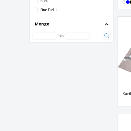
Bunt
Erwachsene T-Shirt Sunt
Eine Farbe
Erwachsene T-Shirt Sury
Menge
Erwachsene T-Shirt Tecnic Dinamic
Erwachsene T-Shirt Tecnic Dinamic Comby
bis
Erwachsene T-Shirt Tecnic Layom
Erwachsene T-Shirt Tecnic Markus
Erwachsene T-Shirt Tecnic Plus
Erwachsene T-Shirt Tecnic Rox
Erwachsene T-Shirt Tecnik Maik
Erwachsene T-Shirt Vega
Kari
Erwachsene T-Shirt keya Organic Color
Erwachsene Technische Sweatshirt Kroby
Erwachsene Weiß T-Shirt keya MC130
Erwachsene Weiß T-Shirt keya MC150