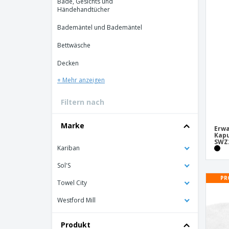
Bade, Gesichts und
Händehandtücher
Bonuskarten
Bademäntel und Bademäntel
T-Shirts
Magnete
Bettwäsche
Planen
Decken
+ Mehr anzeigen
Filtern nach
Marke
Erwa
Kapu
SWZ
Kariban
Sol'S
PR
Towel City
Westford Mill
Produkt