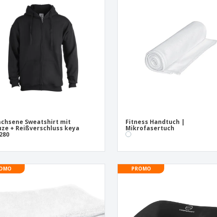
Pers
Aussteller
Medaillen
Ges
Plakate
Essen und Süßigkeiten
Öko
Mag
Koffer und Rucksäcke
Druckeretiketten
Kat
chsene Sweatshirt mit
Fitness Handtuch |
ze + Reißverschluss keya
Mikrofasertuch
280
OMO
PROMO