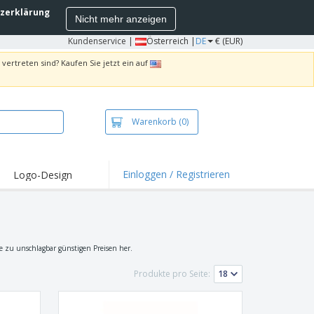
zerklärung
Nicht mehr anzeigen
Kundenservice
|
Österreich |
DE
€ (EUR)
vertreten sind? Kaufen Sie jetzt ein auf
Warenkorb
(0)
Einloggen / Registrieren
Logo-Design
hlights und
ebote
irts und Polos
kereien
ine zu unschlagbar günstigen Preisen her.
oor-Aktivitäten
Produkte pro Seite:
iten von zu Hause
sandkartons