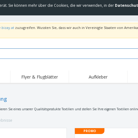
erät. Sie können mehr über die Cookies, die wir verwenden, in der
Datenschut
.bizay.at
zuzugreifen. Wussten Sie, dass wir auch in Vereinigte Staaten von Amerika 
Flyer & Flugblätter
Aufkleber
Hig
Trends
Neue Produkte
Ang
Flaggen, Fahnen und
ung
Rollups
T-Sh
Schreibtisch-Flaggen
Food-Service-
Roll-ups
Stic
sieren Sie eines unserer Qualitätsprodukte Textilien und stellen Sie Ihre eigenen Textilien onl
Ausrüstung und
Zubehör
Hauslieferung und
Einwegprodukte
Outd
Take-away
ebnisse
Aufkleber, Vinyls und
Armbanduhren
Arbe
Poster
PROMO
Hoodies
Pokale und Trophäen
Ver