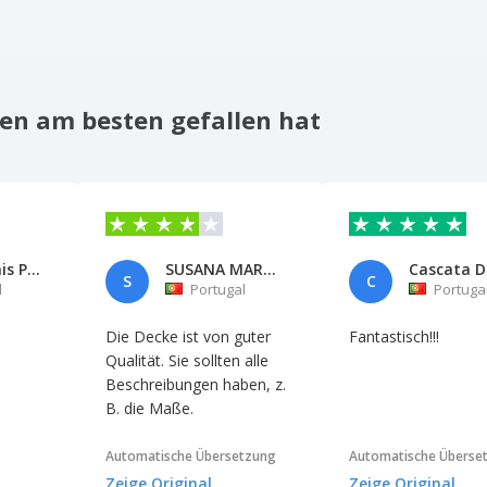
en am besten gefallen hat
Joao Nabais Pinto
SUSANA MARTINS
S
C
l
Portugal
Portuga
Die Decke ist von guter
Fantastisch!!!
Qualität. Sie sollten alle
Beschreibungen haben, z.
B. die Maße.
Automatische Übersetzung
Automatische Überse
Zeige Original
Zeige Original