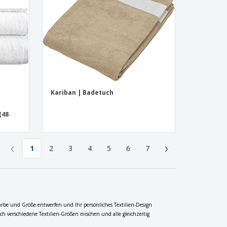
Kariban | Badetuch
(48
‹
›
1
2
3
4
5
6
7
 Farbe und Größe entwerfen und Ihr persönliches Textilien-Design
h verschiedene Textilien-Größen mischen und alle gleichzeitig