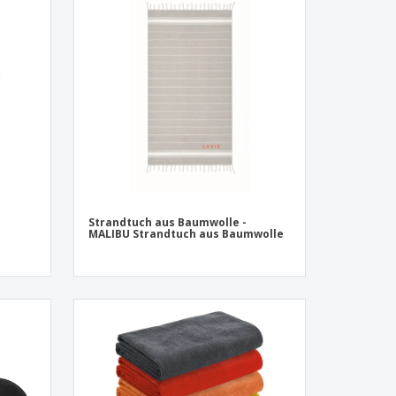
onalisierte
chenke
produkte
azine, Bücher und
aloge
Strandtuch aus Baumwolle -
MALIBU Strandtuch aus Baumwolle