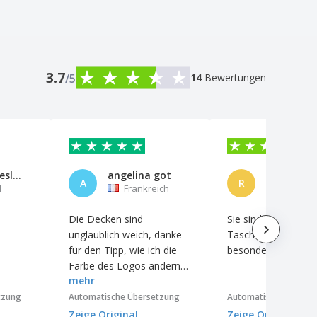
3.7
/5
14
Bewertungen
Cascata Deslumbrante, Lda
angelina got
REBECA
A
R
l
Frankreich
Spanie
Die Decken sind
Sie sind fein und die
unglaublich weich, danke
Tasche gibt ihnen e
für den Tipp, wie ich die
besondere Note.
Farbe des Logos ändern
mehr
kann, so ist es noch
schöner! Das Logo ist
tzung
Automatische Übersetzung
Automatische Überse
perfekt und sieht toll aus.
Zeige Original
Zeige Original