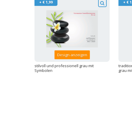
+ € 1,99
+ € 1
Design anzeigen
stilvoll und professionell grau mit
traditi
Symbolen
grau mi