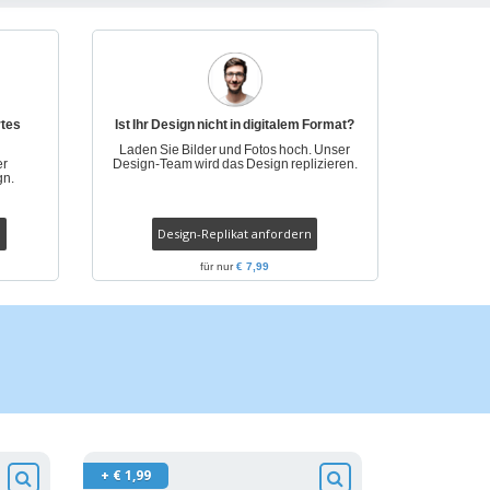
onalisierte
chenke
produkte
azine, Bücher und
aloge
rtes
Ist Ihr Design nicht in digitalem Format?
Laden Sie Bilder und Fotos hoch. Unser
er
Design-Team wird das Design replizieren.
gn.
Design-Replikat anfordern
für nur
€ 7,99
+ € 1,99