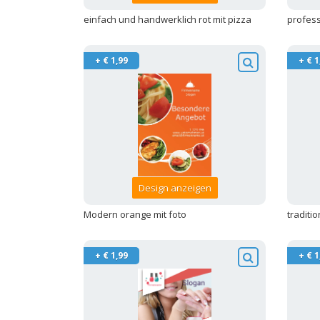
einfach und handwerklich rot mit pizza
profess
+ € 1,99
+ € 1
Design anzeigen
Modern orange mit foto
traditio
+ € 1,99
+ € 1