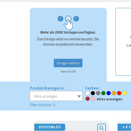
Bonuskarten
T-Shirts
Magnete
Mehr als 2000 Vorlagen verfügbar.
Planen
Das Design wird nur einmal bezahlt. Sie
können es jederzeit verwenden.
La
Design wählen
Von € 0,00
Produktkategorie:
Farben:
Alles anzeigen
Alles anzeigen
Filter löschen
KOSTENLOS
+ € 1