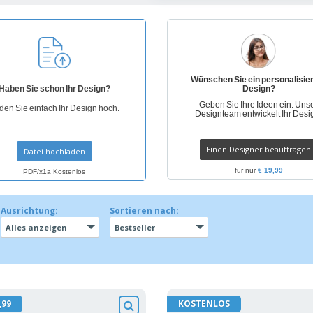
Pers
Aussteller
Medaillen
Ges
Plakate
Essen und Süßigkeiten
Öko
Mag
Koffer und Rucksäcke
Druckeretiketten
Kat
Wünschen Sie ein personalisie
Haben Sie schon Ihr Design?
Design?
Geben Sie Ihre Ideen ein. Uns
den Sie einfach Ihr Design hoch.
Designteam entwickelt Ihr Desi
Einen Designer beauftragen
Datei hochladen
für nur
€ 19,99
PDF/x1a Kostenlos
Ausrichtung:
Sortieren nach:
Alles anzeigen
Bestseller
,99
KOSTENLOS