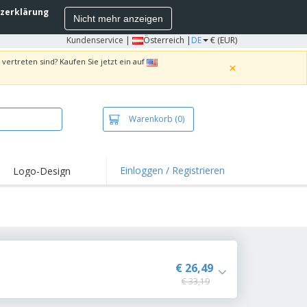
zerklärung
Nicht mehr anzeigen
Kundenservice
|
Österreich |
DE
€ (EUR)
vertreten sind? Kaufen Sie jetzt ein auf
×
Warenkorb
(0)
Einloggen / Registrieren
Logo-Design
hlights und
ebote
irts und Polos
kereien
oor-Aktivitäten
€ 26,49
€ 33,19
iten von zu Hause
sandkartons