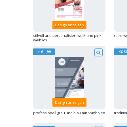
Design anzeigen
stilvoll und personalisiert weiß und pink
retro w
weiblich
+ € 1,99
KOS
Design anzeigen
professionell grau und blau mit Symbolen
traditi