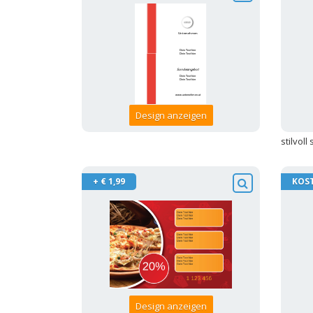
Design anzeigen
stilvol
+ € 1,99
KOS
Design anzeigen