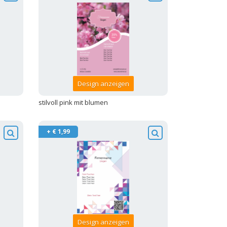
Design anzeigen
stilvoll pink mit blumen
+ € 1,99
Design anzeigen