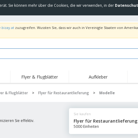
erät. Sie können mehr über die Cookies, die wir verwenden, in der
Datenschut
.bizay.at
zuzugreifen. Wussten Sie, dass wir auch in Vereinigte Staaten von Amerika 
Flyer & Flugblätter
Aufkleber
Hig
Trends
Neue Produkte
Ang
yer & Flugblätter
>
Flyer für Restaurantlieferung
>
Modelle
Flaggen, Fahnen und
Rollups
T-Sh
Schreibtisch-Flaggen
Food-Service-
Roll-ups
Stic
Ausrüstung und
Sie kaufen
Zubehör
Hauslieferung und
Einwegprodukte
Outd
Take-away
izieren Sie effektiv.
Flyer für Restaurantlieferung
Aufkleber, Vinyls und
5000 Einheiten
Armbanduhren
Arbe
Poster
Hoodies
Pokale und Trophäen
Ver