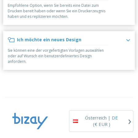
e
f
s
e
n
Empfohlene Option, wenn Sie bereits eine Datei zum
s
i
Drucken bereit haben oder wenn Sie ein Druckerzeugnis
V
t
d
haben und es replizieren möchten.
e
e
u
r
l
n
p
l
g
N
a
e
Ich möchte ein neues Design
a
c
r
c
k
Sie können eine der vorgefertigten Vorlagen auswählen
h
u
A
oder auf Wunsch ein benutzerdefiniertes Design
T
n
l
anfordern.
h
g
l
e
e
m
Einloggen /
P
a
Registrieren
r
K
o
a
d
u
Kundenservice
u
f
k
e
t
n
›
e
Österreich |
DE
(€ EUR )