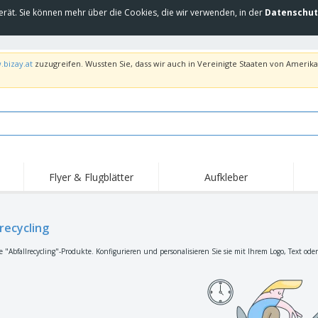
erät. Sie können mehr über die Cookies, die wir verwenden, in der
Datenschut
.bizay.at
zuzugreifen. Wussten Sie, dass wir auch in Vereinigte Staaten von Amerika 
Flyer & Flugblätter
Aufkleber
Hig
Trends
Neue Produkte
Ang
Flaggen, Fahnen und
recycling
Rollups
T-Sh
Schreibtisch-Flaggen
Food-Service-
Roll-ups
Stic
e "Abfallrecycling"-Produkte. Konfigurieren und personalisieren Sie sie mit Ihrem Logo, Text ode
Ausrüstung und
Zubehör
Hauslieferung und
Einwegprodukte
Outd
Take-away
Aufkleber, Vinyls und
Armbanduhren
Arbe
Poster
Hoodies
Pokale und Trophäen
Ver