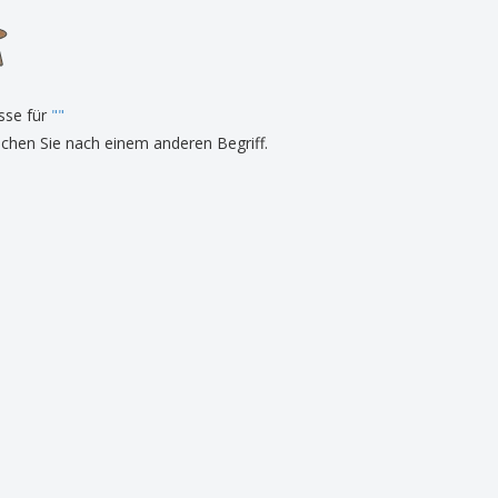
onalisierte
chenke
produkte
azine, Bücher und
aloge
sse für
"
"
uchen Sie nach einem anderen Begriff.