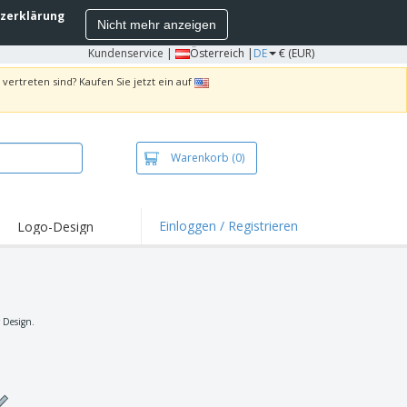
zerklärung
Nicht mehr anzeigen
Kundenservice
|
Österreich |
DE
€ (EUR)
vertreten sind? Kaufen Sie jetzt ein auf
Warenkorb
(0)
Einloggen / Registrieren
Logo-Design
hlights und
ebote
irts und Polos
kereien
r Design.
oor-Aktivitäten
iten von zu Hause
sandkartons