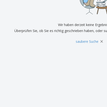
Pers
Aussteller
Medaillen
Ges
Plakate
Essen und Süßigkeiten
Öko
Mag
Koffer und Rucksäcke
Druckeretiketten
Kat
Wir haben derzeit keine Ergebni
Überprüfen Sie, ob Sie es richtig geschrieben haben, oder s
×
saubere Suche