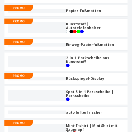
e
f
s
e
n
s
PROMO
i
Papier-Fußmatten
V
t
d
e
e
u
PROMO
r
l
Kunststoff |
n
Autotelefonhalter
p
l
g
N
a
e
a
c
r
PROMO
c
k
Einweg-Papierfußmatten
h
u
A
T
n
l
2-in-1-Parkscheibe aus
h
g
Kunststoff
l
e
e
m
Einloggen /
P
a
PROMO
Registrieren
Rückspiegel-Display
r
K
o
a
d
u
Kundenservice
Spot 5-in-1 Parkscheibe |
u
Parkscheibe
f
k
e
t
n
e
auto lufterfrischer
PROMO
Mini-T-shirt | Mini Shirt mit
Saugnapf