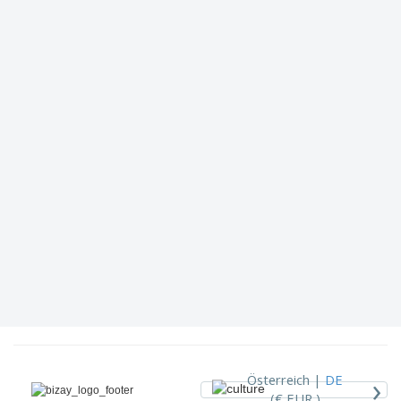
›
Österreich |
DE
(€ EUR )