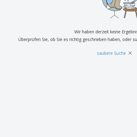
Pers
Aussteller
Medaillen
Ges
Plakate
Essen und Süßigkeiten
Öko
Mag
Koffer und Rucksäcke
Druckeretiketten
Kat
Wir haben derzeit keine Ergebni
Überprüfen Sie, ob Sie es richtig geschrieben haben, oder s
×
saubere Suche