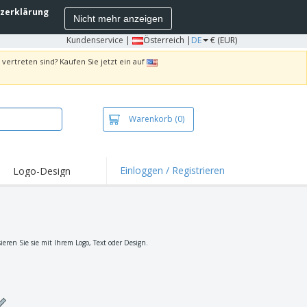
zerklärung
Nicht mehr anzeigen
Kundenservice
|
Österreich |
DE
€ (EUR)
vertreten sind? Kaufen Sie jetzt ein auf
Warenkorb
(0)
Einloggen / Registrieren
Logo-Design
hlights und
ebote
irts und Polos
kereien
ren Sie sie mit Ihrem Logo, Text oder Design.
oor-Aktivitäten
iten von zu Hause
sandkartons