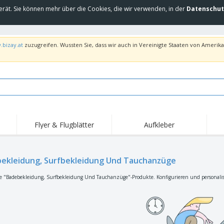
erät. Sie können mehr über die Cookies, die wir verwenden, in der
Datenschut
.bizay.at
zuzugreifen. Wussten Sie, dass wir auch in Vereinigte Staaten von Amerika 
Flyer & Flugblätter
Aufkleber
Hig
Trends
Neue Produkte
Ang
Flaggen, Fahnen und
ekleidung, Surfbekleidung Und Tauchanzüge
Rollups
T-Sh
Schreibtisch-Flaggen
Food-Service-
Roll-ups
Stic
e "Badebekleidung, Surfbekleidung Und Tauchanzüge"-Produkte. Konfigurieren und personalisie
Ausrüstung und
Zubehör
Hauslieferung und
Einwegprodukte
Outd
Take-away
Aufkleber, Vinyls und
Armbanduhren
Arbe
Poster
Hoodies
Pokale und Trophäen
Ver