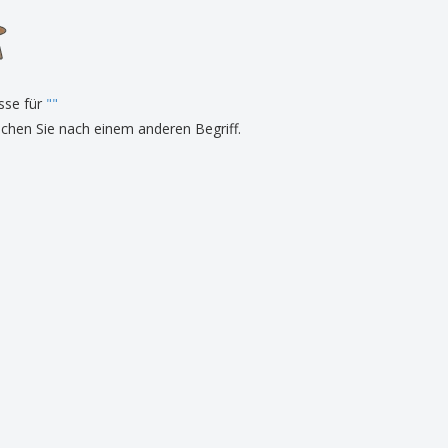
onalisierte
chenke
produkte
azine, Bücher und
aloge
sse für
"
"
uchen Sie nach einem anderen Begriff.