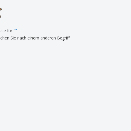
onalisierte
chenke
produkte
azine, Bücher und
aloge
sse für
"
"
uchen Sie nach einem anderen Begriff.