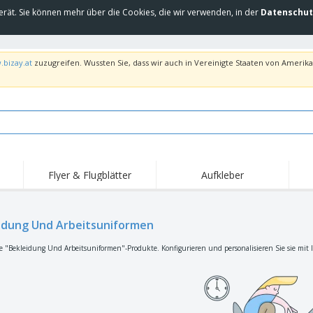
erät. Sie können mehr über die Cookies, die wir verwenden, in der
Datenschut
.bizay.at
zuzugreifen. Wussten Sie, dass wir auch in Vereinigte Staaten von Amerika 
Flyer & Flugblätter
Aufkleber
Hig
Trends
Neue Produkte
Ang
Flaggen, Fahnen und
idung Und Arbeitsuniformen
Rollups
T-Sh
Schreibtisch-Flaggen
Food-Service-
Roll-ups
Stic
e "Bekleidung Und Arbeitsuniformen"-Produkte. Konfigurieren und personalisieren Sie sie mit I
Ausrüstung und
Zubehör
Hauslieferung und
Einwegprodukte
Outd
Take-away
Aufkleber, Vinyls und
Armbanduhren
Arbe
Poster
Hoodies
Pokale und Trophäen
Ver