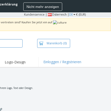
zerklärung
Nicht mehr anzeigen
Kundenservice
|
Österreich |
DE
€ (EUR)
vertreten sind? Kaufen Sie jetzt ein auf
Warenkorb
(0)
Einloggen / Registrieren
Logo-Design
hlights und
ebote
irts und Polos
kereien
hrem Logo, Text oder Design.
oor-Aktivitäten
iten von zu Hause
sandkartons