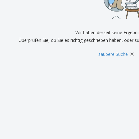
Pers
Aussteller
Medaillen
Ges
Plakate
Essen und Süßigkeiten
Öko
Mag
Koffer und Rucksäcke
Druckeretiketten
Kat
Wir haben derzeit keine Ergebni
Überprüfen Sie, ob Sie es richtig geschrieben haben, oder s
×
saubere Suche