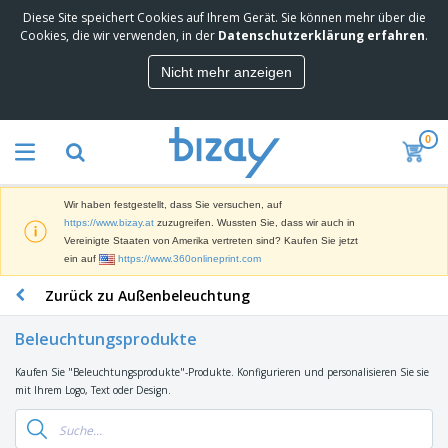
Diese Site speichert Cookies auf Ihrem Gerät. Sie können mehr über die
M
Cookies, die wir verwenden, in der
Datenschutzerklärung erfahren
.
e
i
Nicht mehr anzeigen
s
M
t
a
g
r
e
0
k
k
W
e
a
e
t
u
r
i
f
Wir haben festgestellt, dass Sie versuchen, auf
b
n
t
D
https://www.bizay.at
zuzugreifen. Wussten Sie, dass wir auch in
e
g
i
Vereinigte Staaten von Amerika vertreten sind? Kaufen Sie jetzt
p
M
s
ein auf
https://www.360onlineprint.com
r
a
p
o
t
B
Zurück zu Außenbeleuchtung
l
d
e
ü
a
u
r
r
y
k
Beleuchtungsprodukte
i
o
s
t
T
a
b
u
e
Kaufen Sie "Beleuchtungsprodukte"-Produkte. Konfigurieren und personalisieren Sie sie
a
l
e
n
mit Ihrem Logo, Text oder Design.
s
d
d
c
a
A
K
h
r
u
l