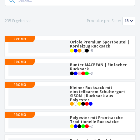
e
f
s
e
n
s
i
V
t
d
e
e
u
235 Ergebnisse
Produkte pro Seite:
r
l
n
p
l
g
N
a
e
PROMO
a
c
Oriole Premium Sportbeutel |
r
c
Kordelzug Rucksack
k
+
5
h
u
A
T
n
l
PROMO
h
g
Bunter MACBEAN | Einfacher
l
e
Rucksack
e
+
3
m
Einloggen /
P
a
Registrieren
r
PROMO
K
Kleiner Rucksack mit
o
a
einstellbarem Schultergurt
d
SISON | Rucksack aus
u
Kundenservice
Polyester
u
f
k
e
t
n
PROMO
e
Polyester mit Fronttasche |
Traditionelle Rucksäcke
+
2