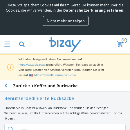
Diese Site speichert Cookies auf Ihrem Gerät. Sie können mehr über die
M
Cookies, die wir verwenden, in der
Datenschutzerklärung erfahren
.
e
i
Nicht mehr anzeigen
s
M
t
a
g
r
e
0
k
k
W
e
a
e
t
u
r
i
f
Wir haben festgestellt, dass Sie versuchen, auf
b
n
t
D
https://www.bizay.at
zuzugreifen. Wussten Sie, dass wir auch in
e
g
i
Vereinigte Staaten von Amerika vertreten sind? Kaufen Sie jetzt
p
M
s
ein auf
https://www.360onlineprint.com
r
a
p
o
t
B
Zurück zu Koffer und Rucksäcke
l
d
e
ü
a
u
r
r
y
k
Benutzerdedinierte Rucksäcke
i
o
s
t
T
a
b
u
e
Stöbern Sie in unserer Auswahl an Rucksäcke und wählen Sie den richtigen
a
l
e
n
Werbeartikel aus, um Ihr Unternehmen auf die richtige Weise hervorzuheben und zu
s
d
d
fördern.
c
a
A
K
h
r
u
l