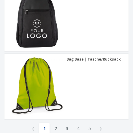
Bag Base | Tasche/Rucksack
‹
›
1
2
3
4
5