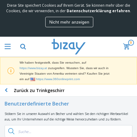
Diese Site speichert Cookies auf Ihrem Gerät. Sie können mehr über die
M
Cookies, die wir verwenden, in der
Datenschutzerklärung erfahren
.
e
i
Nicht mehr anzeigen
s
M
t
a
g
r
e
0
k
k
W
e
a
e
t
u
r
i
f
Wir haben festgestellt, dass Sie versuchen, auf
b
n
t
D
https://www.bizay.at
zuzugreifen. Wussten Sie, dass wir auch in
e
g
i
Vereinigte Staaten von Amerika vertreten sind? Kaufen Sie jetzt
p
M
s
ein auf
https://www.360onlineprint.com
r
a
p
o
t
B
Zurück zu Trinkgeschirr
l
d
e
ü
a
u
r
r
y
k
Benutzerdefinierte Becher
i
o
s
t
T
a
b
u
e
Stöbern Sie in unserer Auswahl an Becher und wählen Sie den richtigen Werbeartikel
a
l
e
n
aus, um Ihr Unternehmen auf die richtige Weise hervorzuheben und zu fördern.
s
d
d
c
a
A
K
h
r
u
l