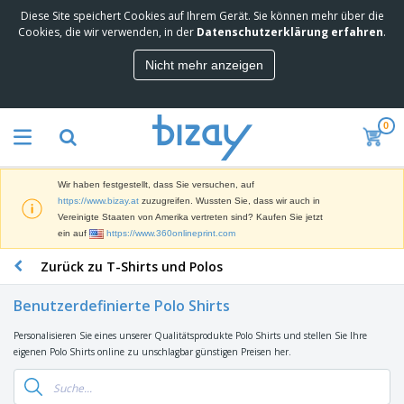
Diese Site speichert Cookies auf Ihrem Gerät. Sie können mehr über die
M
Cookies, die wir verwenden, in der
Datenschutzerklärung erfahren
.
e
i
Nicht mehr anzeigen
s
M
t
a
g
r
e
0
k
k
W
e
a
e
t
u
r
i
f
Wir haben festgestellt, dass Sie versuchen, auf
b
n
t
D
https://www.bizay.at
zuzugreifen. Wussten Sie, dass wir auch in
e
g
i
Vereinigte Staaten von Amerika vertreten sind? Kaufen Sie jetzt
p
M
s
ein auf
https://www.360onlineprint.com
r
a
p
o
t
B
Zurück zu T-Shirts und Polos
l
d
e
ü
a
u
r
r
y
k
Benutzerdefinierte Polo Shirts
i
o
s
t
T
a
b
u
e
Personalisieren Sie eines unserer Qualitätsprodukte Polo Shirts und stellen Sie Ihre
a
l
e
n
eigenen Polo Shirts online zu unschlagbar günstigen Preisen her.
s
d
d
c
a
A
K
h
r
u
l