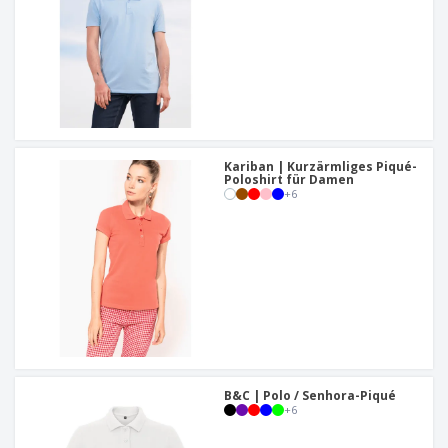
Kariban | Kurzärmliges Piqué-
Poloshirt für Damen
+
6
B&C | Polo / Senhora-Piqué
+
6