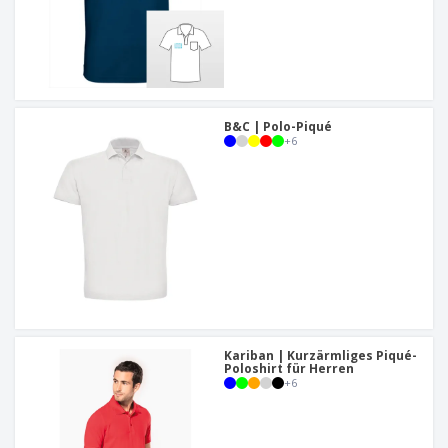
B&C | Polo-Piqué
+
6
Kariban | Kurzärmliges Piqué-
Poloshirt für Herren
+
6