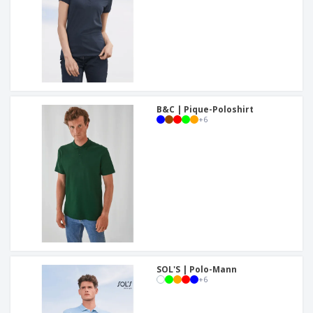
B&C | Pique-Poloshirt
+
6
SOL'S | Polo-Mann
+
6