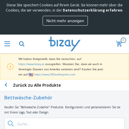
Diese Site speichert Cookies auf Ihrem Gerät. Sie können mehr über die
M
Cookies, die wir verwenden, in der
Datenschutzerklärung erfahren
.
e
i
Nicht mehr anzeigen
s
M
t
a
g
r
e
0
k
k
W
e
a
e
t
u
r
i
f
Wir haben festgestellt, dass Sie versuchen, auf
b
n
t
D
https://www.bizay.at
zuzugreifen. Wussten Sie, dass wir auch in
e
g
i
Vereinigte Staaten von Amerika vertreten sind? Kaufen Sie jetzt
p
M
s
ein auf
https://www.360onlineprint.com
r
a
p
o
t
B
Zurück zu Alle Produkte
l
d
e
ü
a
u
r
r
y
k
Bettwäsche-Zubehör
i
o
s
t
T
a
b
u
e
Kaufen Sie "Bettwäsche-Zubehör"-Produkte. Konfigurieren und personalisieren Sie sie
a
l
e
n
mit Ihrem Logo, Text oder Design.
s
d
d
c
a
A
K
h
r
u
l