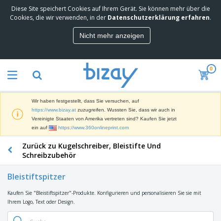
Diese Site speichert Cookies auf Ihrem Gerät. Sie können mehr über die
M
Cookies, die wir verwenden, in der
Datenschutzerklärung erfahren
.
e
i
Nicht mehr anzeigen
s
M
t
a
g
r
e
0
k
k
W
e
a
e
t
u
r
i
f
Wir haben festgestellt, dass Sie versuchen, auf
b
n
t
D
https://www.bizay.at
zuzugreifen. Wussten Sie, dass wir auch in
e
g
i
Vereinigte Staaten von Amerika vertreten sind? Kaufen Sie jetzt
p
M
s
ein auf
https://www.360onlineprint.com
r
a
p
o
t
B
Zurück zu Kugelschreiber, Bleistifte Und
l
d
e
ü
a
Schreibzubehör
u
r
r
y
k
i
o
s
t
Bleistiftspitzer
T
a
b
u
e
a
l
e
n
Kaufen Sie "Bleistiftspitzer"-Produkte. Konfigurieren und personalisieren Sie sie mit
s
d
d
Ihrem Logo, Text oder Design.
c
a
A
K
h
r
u
l