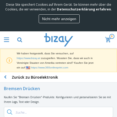
Diese Site speichert Cookies auf Ihrem Gerät. Sie können mehr über die
M
Cookies, die wir verwenden, in der
Datenschutzerklärung erfahren
.
e
i
Nicht mehr anzeigen
s
M
t
a
g
r
e
0
k
k
W
e
a
e
t
u
r
i
f
Wir haben festgestellt, dass Sie versuchen, auf
b
n
t
D
https://www.bizay.at
zuzugreifen. Wussten Sie, dass wir auch in
e
g
i
Vereinigte Staaten von Amerika vertreten sind? Kaufen Sie jetzt
p
M
s
ein auf
https://www.360onlineprint.com
r
a
p
o
t
B
Zurück zu Büroelektronik
l
d
e
ü
a
u
r
r
y
k
Bremsen Drücken
i
o
s
t
T
a
b
u
e
Kaufen Sie "Bremsen Drücken"-Produkte. Konfigurieren und personalisieren Sie sie mit
a
l
e
n
Ihrem Logo, Text oder Design.
s
d
d
c
a
A
K
h
r
u
l