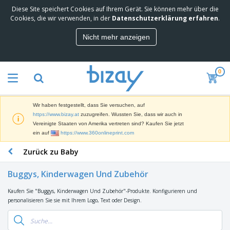
Diese Site speichert Cookies auf Ihrem Gerät. Sie können mehr über die
M
Cookies, die wir verwenden, in der
Datenschutzerklärung erfahren
.
e
i
Nicht mehr anzeigen
s
M
t
a
g
r
e
0
k
k
W
e
a
e
t
u
r
i
f
Wir haben festgestellt, dass Sie versuchen, auf
b
n
t
D
https://www.bizay.at
zuzugreifen. Wussten Sie, dass wir auch in
e
g
i
Vereinigte Staaten von Amerika vertreten sind? Kaufen Sie jetzt
p
M
s
ein auf
https://www.360onlineprint.com
r
a
p
o
t
B
Zurück zu Baby
l
d
e
ü
a
u
r
r
y
k
Buggys, Kinderwagen Und Zubehör
i
o
s
t
T
a
b
u
e
Kaufen Sie "Buggys, Kinderwagen Und Zubehör"-Produkte. Konfigurieren und
a
l
e
n
personalisieren Sie sie mit Ihrem Logo, Text oder Design.
s
d
d
c
a
A
K
h
r
u
l