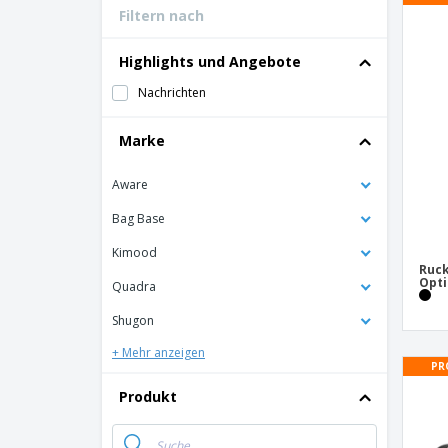
Filtern nach
Bonuskarten
T-Shirts
Highlights und Angebote
Magnete
Nachrichten
Planen
Marke
Aware
Bag Base
Kimood
Ruck
Opti
Quadra
Shugon
+ Mehr anzeigen
PR
Produkt