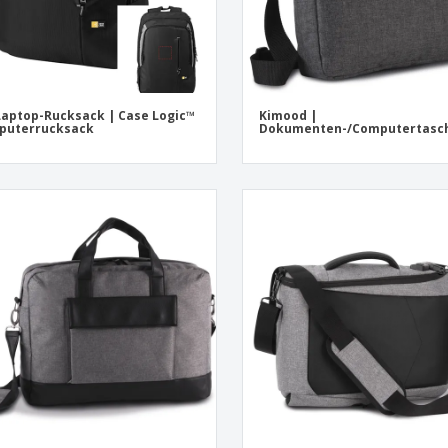
Laptop-Rucksack | Case Logic™
Kimood |
puterrucksack
Dokumenten-/Computertasc