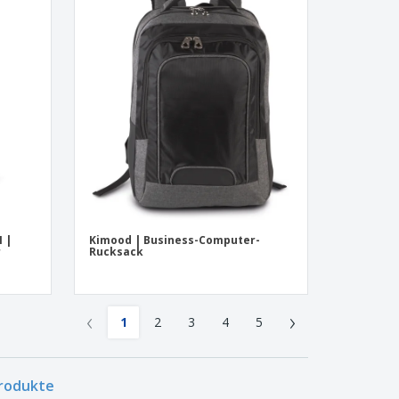
 |
Kimood | Business-Computer-
r
Rucksack
‹
›
1
2
3
4
5
Produkte