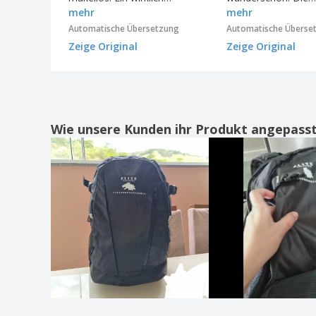
mehr
mehr
hochwertiges Produkt. Ich
Logoapplikation ist
bin begeistert!
perfekt!
Automatische Übersetzung
Automatische Überse
Zeige Original
Zeige Original
Wie unsere Kunden ihr Produkt angepass