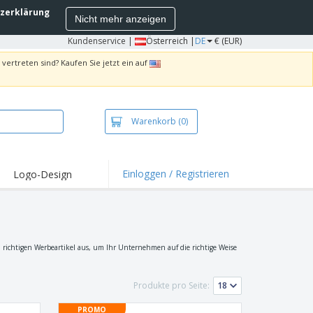
zerklärung
Nicht mehr anzeigen
Kundenservice
|
Österreich |
DE
€ (EUR)
vertreten sind? Kaufen Sie jetzt ein auf
Warenkorb
(0)
Einloggen / Registrieren
Logo-Design
hlights und
ebote
irts und Polos
kereien
ichtigen Werbeartikel aus, um Ihr Unternehmen auf die richtige Weise
oor-Aktivitäten
Produkte pro Seite:
iten von zu Hause
sandkartons
PROMO