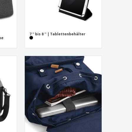
7 '' bis 8 '' | Tablettenbehälter
he