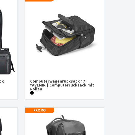
onalisierte
chenke
produkte
azine, Bücher und
aloge
ck |
Computerwagenrucksack 17
"AVENIR | Computerrucksack mit
Rollen
PROMO