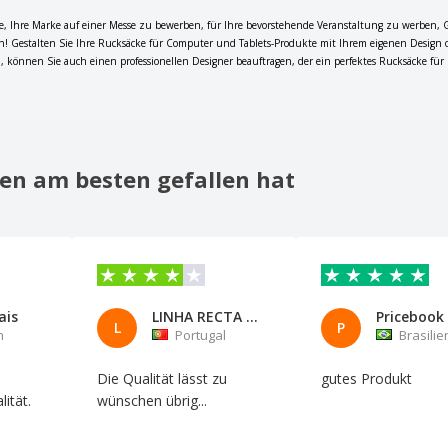
e, Ihre Marke auf einer Messe zu bewerben, für Ihre bevorstehende Veranstaltung zu werben, 
n! Gestalten Sie Ihre Rucksäcke für Computer und Tablets-Produkte mit Ihrem eigenen Design 
, können Sie auch einen professionellen Designer beauftragen, der ein perfektes Rucksäcke für
en am besten gefallen hat
ais
LINHA RECTA CONT. e CONS. LDA
L
P
n
Portugal
Brasilie
Die Qualität lässt zu
gutes Produkt
ität.
wünschen übrig...