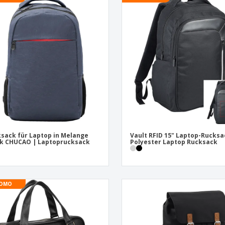
Pers
Aussteller
Medaillen
Ges
Plakate
Essen und Süßigkeiten
Öko
Mag
Koffer und Rucksäcke
Druckeretiketten
Kat
sack für Laptop in Melange
Vault RFID 15" Laptop-Rucksa
k CHUCAO | Laptoprucksack
Polyester Laptop Rucksack
OMO