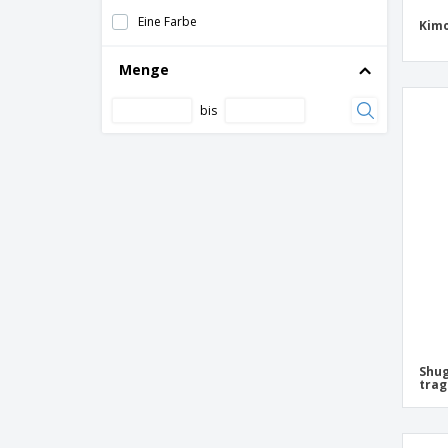
Laptop-Rucksack aus Kunstleder
Eine Farbe
Kim
Laptop-Rucksack mit weicher Schale
Menge
Laptophülle 15” PVC-frei
Laptoprucksack
bis
Laptoptasche
Laptoptasche aus Canvas PVC-frei
Laptoptasche in 15 Zoll
Laptoptasche in 2 Ton 360d
Moderner 15,6" USB & RFID
Laptoprucksack PVC-frei
Modischer schwarzer 15,6" Laptop-
Rucksack PVC-frei
Nylon Laptop Rucksack
Shug
Polyester Laptop Rucksack
trag
Quadra | Executive-Computerrucksack
Quadra | Tungsten Laptop-Rucksack