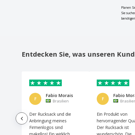
Planen Si
Sie suche
benötigen
Entdecken Sie, was unseren Kund
Fabio Morais
Fabio Mor
F
F
Brasilien
Brasilie
Der Rucksack und die
Ein Produkt von
Anbringung meines
hervorragender Qual
Firmenlogos sind
Der Rucksack ist
makellos! Ein wirklich
wunderschön. Die