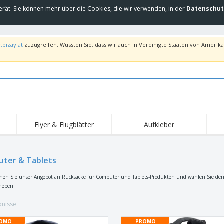
erät. Sie können mehr über die Cookies, die wir verwenden, in der
Datenschut
.bizay.at
zuzugreifen. Wussten Sie, dass wir auch in Vereinigte Staaten von Amerika 
Flyer & Flugblätter
Aufkleber
Hig
Trends
Neue Produkte
Ang
Flaggen, Fahnen und
ter & Tablets
Rollups
T-Sh
Schreibtisch-Flaggen
Food-Service-
Roll-ups
Stic
en Sie unser Angebot an Rucksäcke für Computer und Tablets-Produkten und wählen Sie den r
Ausrüstung und
heben.
Zubehör
Hauslieferung und
Einwegprodukte
Outd
Take-away
Aufkleber, Vinyls und
bnisse
Armbanduhren
Arbe
Poster
Hoodies
Pokale und Trophäen
Ver
OMO
PROMO