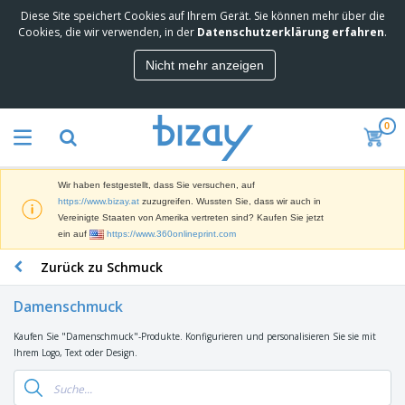
Diese Site speichert Cookies auf Ihrem Gerät. Sie können mehr über die
M
Cookies, die wir verwenden, in der
Datenschutzerklärung erfahren
.
e
i
Nicht mehr anzeigen
s
M
t
a
g
r
e
0
k
k
W
e
a
e
t
u
r
i
f
Wir haben festgestellt, dass Sie versuchen, auf
b
n
t
D
https://www.bizay.at
zuzugreifen. Wussten Sie, dass wir auch in
e
g
i
Vereinigte Staaten von Amerika vertreten sind? Kaufen Sie jetzt
p
M
s
ein auf
https://www.360onlineprint.com
r
a
p
o
t
B
Zurück zu Schmuck
l
d
e
ü
a
u
r
r
y
k
Damenschmuck
i
o
s
t
T
a
b
u
e
Kaufen Sie "Damenschmuck"-Produkte. Konfigurieren und personalisieren Sie sie mit
a
l
e
n
Ihrem Logo, Text oder Design.
s
d
d
c
a
A
K
h
r
u
l