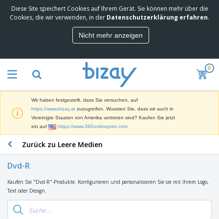
Diese Site speichert Cookies auf Ihrem Gerät. Sie können mehr über die
M
Cookies, die wir verwenden, in der
Datenschutzerklärung erfahren
.
e
i
Nicht mehr anzeigen
s
M
t
a
g
r
e
0
k
k
W
e
a
e
t
u
r
i
f
Wir haben festgestellt, dass Sie versuchen, auf
b
n
t
D
https://www.bizay.at
zuzugreifen. Wussten Sie, dass wir auch in
e
g
i
Vereinigte Staaten von Amerika vertreten sind? Kaufen Sie jetzt
p
M
s
ein auf
https://www.360onlineprint.com
r
a
p
o
t
B
Zurück zu Leere Medien
l
d
e
ü
a
u
r
r
y
k
Dvd-R
i
o
s
t
T
a
b
u
e
Kaufen Sie "Dvd-R"-Produkte. Konfigurieren und personalisieren Sie sie mit Ihrem Logo,
a
l
e
n
Text oder Design.
s
d
d
c
a
A
K
h
r
u
l