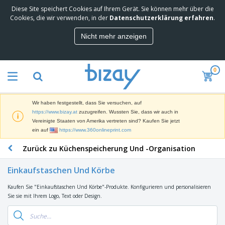
Diese Site speichert Cookies auf Ihrem Gerät. Sie können mehr über die
M
Cookies, die wir verwenden, in der
Datenschutzerklärung erfahren
.
e
i
Nicht mehr anzeigen
s
M
t
a
g
r
e
0
k
k
W
e
a
e
t
u
r
i
f
Wir haben festgestellt, dass Sie versuchen, auf
b
n
t
D
https://www.bizay.at
zuzugreifen. Wussten Sie, dass wir auch in
e
g
i
Vereinigte Staaten von Amerika vertreten sind? Kaufen Sie jetzt
p
M
s
ein auf
https://www.360onlineprint.com
r
a
p
o
t
B
Zurück zu Küchenspeicherung Und -Organisation
l
d
e
ü
a
u
r
r
y
k
Einkaufstaschen Und Körbe
i
o
s
t
T
a
b
u
e
Kaufen Sie "Einkaufstaschen Und Körbe"-Produkte. Konfigurieren und personalisieren
a
l
e
n
Sie sie mit Ihrem Logo, Text oder Design.
s
d
d
c
a
A
K
h
r
u
l