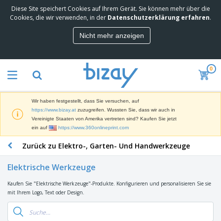
Diese Site speichert Cookies auf Ihrem Gerät. Sie können mehr über die
M
Cookies, die wir verwenden, in der
Datenschutzerklärung erfahren
.
e
i
Nicht mehr anzeigen
s
M
t
a
g
r
e
0
k
k
W
e
a
e
t
u
r
i
f
Wir haben festgestellt, dass Sie versuchen, auf
b
n
t
D
https://www.bizay.at
zuzugreifen. Wussten Sie, dass wir auch in
e
g
i
Vereinigte Staaten von Amerika vertreten sind? Kaufen Sie jetzt
p
M
s
ein auf
https://www.360onlineprint.com
r
a
p
o
t
B
Zurück zu Elektro-, Garten- Und Handwerkzeuge
l
d
e
ü
a
u
r
r
y
k
Elektrische Werkzeuge
i
o
s
t
T
a
b
u
e
Kaufen Sie "Elektrische Werkzeuge"-Produkte. Konfigurieren und personalisieren Sie sie
a
l
e
n
mit Ihrem Logo, Text oder Design.
s
d
d
c
a
A
K
h
r
u
l