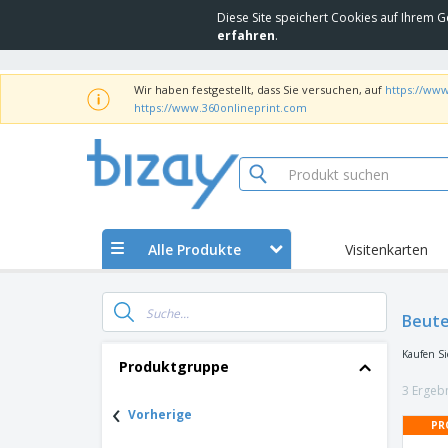
Diese Site speichert Cookies auf Ihrem G
erfahren
.
Wir haben festgestellt, dass Sie versuchen, auf
https://www
https://www.360onlineprint.com
Alle Produkte
Visitenkarten
Beute
Kaufen Si
Produktgruppe
3 Ergeb
‹
Vorherige
PR