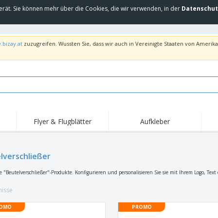
erät. Sie können mehr über die Cookies, die wir verwenden, in der
Datenschut
.bizay.at
zuzugreifen. Wussten Sie, dass wir auch in Vereinigte Staaten von Amerika 
Flyer & Flugblätter
Aufkleber
lverschließer
e "Beutelverschließer"-Produkte. Konfigurieren und personalisieren Sie sie mit Ihrem Logo, Text
nisse
OMO
PROMO