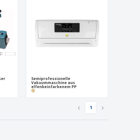
ßer
Semiprofessionelle
Vakuummaschine aus
elfenbeinfarbenem PP
‹
›
1