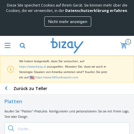
Diese Site speichert Cookies auf Ihrem Gerät. Sie können mehr über die
M
Cookies, die wir verwenden, in der
Datenschutzerklärung erfahren
.
e
i
Nicht mehr anzeigen
s
M
t
a
g
r
e
0
k
k
W
e
a
e
t
u
r
i
f
Wir haben festgestellt, dass Sie versuchen, auf
b
n
t
D
https://www.bizay.at
zuzugreifen. Wussten Sie, dass wir auch in
e
g
i
Vereinigte Staaten von Amerika vertreten sind? Kaufen Sie jetzt
p
M
s
ein auf
https://www.360onlineprint.com
r
a
p
o
t
B
Zurück zu Teller
l
d
e
ü
a
u
r
r
y
k
Platten
i
o
s
t
T
a
b
u
e
Kaufen Sie "Platten"-Produkte. Konfigurieren und personalisieren Sie sie mit Ihrem Logo,
a
l
e
n
Text oder Design.
s
d
d
c
a
A
K
h
r
u
l