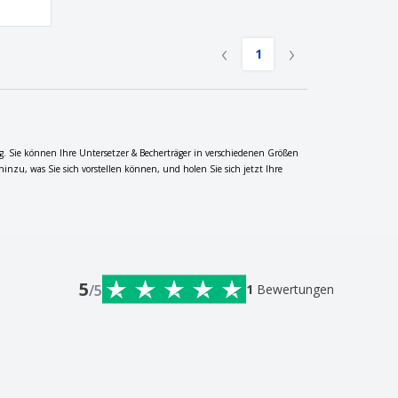
‹
›
1
tig. Sie können Ihre Untersetzer & Becherträger in verschiedenen Größen
hinzu, was Sie sich vorstellen können, und holen Sie sich jetzt Ihre
5
/5
1
Bewertungen