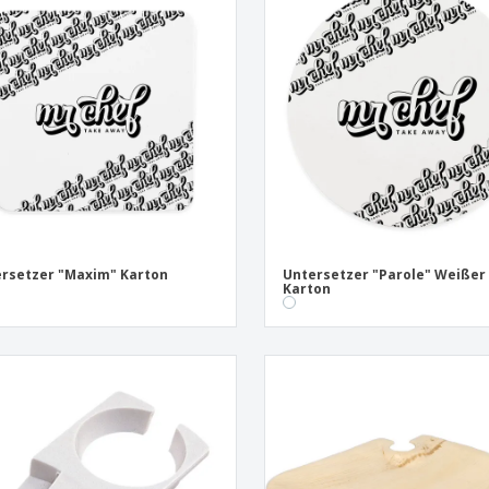
Pers
Aussteller
Medaillen
Ges
Plakate
Essen und Süßigkeiten
Öko
Mag
Koffer und Rucksäcke
Druckeretiketten
Kat
rsetzer "Maxim" Karton
Untersetzer "Parole" Weißer
Karton