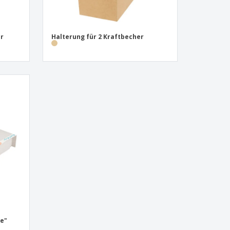
er
Halterung für 2 Kraftbecher
le"