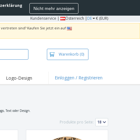
zerklärung
Nicht mehr anzeigen
Kundenservice
|
Österreich |
DE
€ (EUR)
vertreten sind? Kaufen Sie jetzt ein auf
Warenkorb
(0)
Einloggen / Registrieren
Logo-Design
hlights und
ebote
irts und Polos
kereien
go, Text oder Design.
oor-Aktivitäten
Produkte pro Seite:
iten von zu Hause
sandkartons