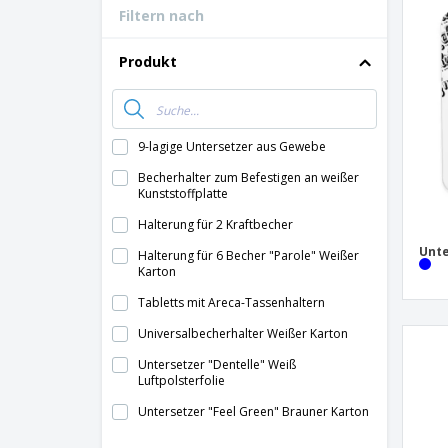
Filtern nach
Bonuskarten
T-Shirts
Produkt
Magnete
Planen
9-lagige Untersetzer aus Gewebe
Becherhalter zum Befestigen an weißer
Kunststoffplatte
Halterung für 2 Kraftbecher
Unte
Halterung für 6 Becher "Parole" Weißer
Karton
Tabletts mit Areca-Tassenhaltern
Universalbecherhalter Weißer Karton
Untersetzer "Dentelle" Weiß
Luftpolsterfolie
Untersetzer "Feel Green" Brauner Karton
Untersetzer "Maxim" Karton