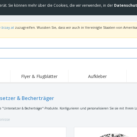
erät. Sie können mehr über die Cookies, die wir verwenden, in der
Datenschut
.bizay.at
zuzugreifen. Wussten Sie, dass wir auch in Vereinigte Staaten von Amerika 
Flyer & Flugblätter
Aufkleber
Hig
Trends
Neue Produkte
Ang
Flaggen, Fahnen und
setzer & Becherträger
Rollups
T-Sh
Schreibtisch-Flaggen
Food-Service-
Roll-ups
Stic
e "Untersetzer & Becherträger"-Produkte. Konfigurieren und personalisieren Sie sie mit Ihrem Lo
Ausrüstung und
Zubehör
Hauslieferung und
Einwegprodukte
Outd
Take-away
bnisse
Aufkleber, Vinyls und
Armbanduhren
Arbe
Poster
Hoodies
Pokale und Trophäen
Ver