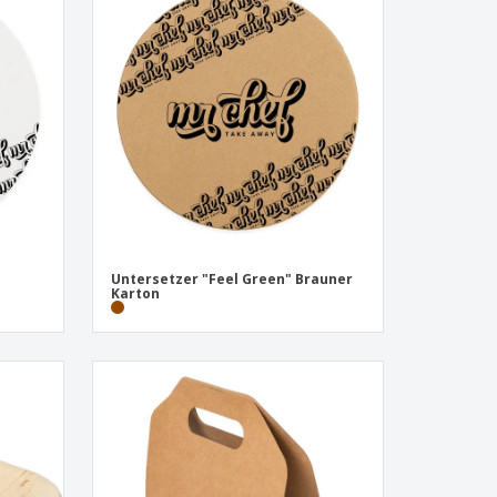
onalisierte
chenke
produkte
azine, Bücher und
aloge
Untersetzer "Feel Green" Brauner
Karton