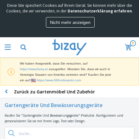
Diese Site speichert Cookies auf Ihrem Gerät. Sie können mehr über die
M
Cookies, die wir verwenden, in der
Datenschutzerklärung erfahren
.
e
i
Nicht mehr anzeigen
s
M
t
a
g
r
e
0
k
k
W
e
a
e
t
u
r
i
f
Wir haben festgestellt, dass Sie versuchen, auf
b
n
t
D
https://www.bizay.at
zuzugreifen. Wussten Sie, dass wir auch in
e
g
i
Vereinigte Staaten von Amerika vertreten sind? Kaufen Sie jetzt
p
M
s
ein auf
https://www.360onlineprint.com
r
a
p
o
t
B
Zurück zu Gartenmöbel Und Zubehör
l
d
e
ü
a
u
r
r
y
k
Gartengeräte Und Bewässerungsgeräte
i
o
s
t
T
a
b
u
e
Kaufen Sie "Gartengeräte Und Bewässerungsgeräte"-Produkte. Konfigurieren und
a
l
e
n
personalisieren Sie sie mit Ihrem Logo, Text oder Design.
s
d
d
c
a
A
K
h
r
u
l