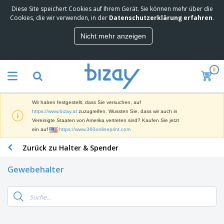
Diese Site speichert Cookies auf Ihrem Gerät. Sie können mehr über die
M
Cookies, die wir verwenden, in der
Datenschutzerklärung erfahren
.
e
i
Nicht mehr anzeigen
s
M
t
a
g
r
e
0
k
k
W
e
a
e
t
u
r
i
f
Wir haben festgestellt, dass Sie versuchen, auf
b
n
t
D
https://www.bizay.at
zuzugreifen. Wussten Sie, dass wir auch in
e
g
i
Vereinigte Staaten von Amerika vertreten sind? Kaufen Sie jetzt
p
M
s
ein auf
https://www.360onlineprint.com
r
a
p
o
t
B
Zurück zu Halter & Spender
l
d
e
ü
a
u
r
r
y
k
Gewebehalter
i
o
s
t
T
a
b
u
e
a
l
e
n
s
d
d
c
a
A
K
h
r
u
l