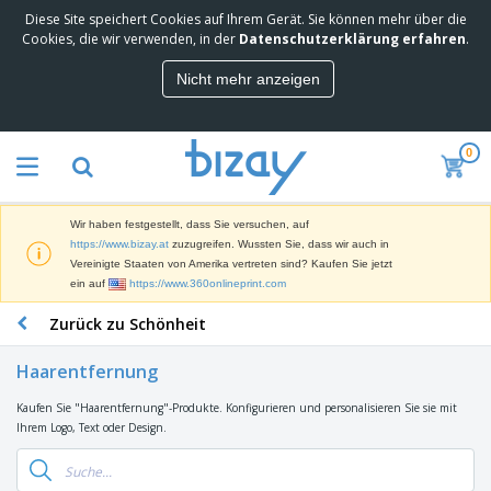
Diese Site speichert Cookies auf Ihrem Gerät. Sie können mehr über die
M
Cookies, die wir verwenden, in der
Datenschutzerklärung erfahren
.
e
i
Nicht mehr anzeigen
s
M
t
a
g
r
e
0
k
k
W
e
a
e
t
u
r
i
f
Wir haben festgestellt, dass Sie versuchen, auf
b
n
t
D
https://www.bizay.at
zuzugreifen. Wussten Sie, dass wir auch in
e
g
i
Vereinigte Staaten von Amerika vertreten sind? Kaufen Sie jetzt
p
M
s
ein auf
https://www.360onlineprint.com
r
a
p
o
t
B
Zurück zu Schönheit
l
d
e
ü
a
u
r
r
y
k
Haarentfernung
i
o
s
t
T
a
b
u
e
Kaufen Sie "Haarentfernung"-Produkte. Konfigurieren und personalisieren Sie sie mit
a
l
e
n
Ihrem Logo, Text oder Design.
s
d
d
c
a
A
K
h
r
u
l