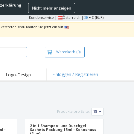
zerklärung
Nicht mehr anzeigen
Kundenservice
|
Österreich |
DE
€ (EUR)
vertreten sind? Kaufen Sie jetzt ein auf
Warenkorb
(0)
Einloggen / Registrieren
Logo-Design
hlights und
ebote
irts und Polos
kereien
Produkte pro Seite:
oor-Aktivitäten
iten von zu Hause
2 in 1 Shampoo- und Duschgel-
l -
Sachets Packung 15ml - Kokosnuss
sandkartons
(2 un)