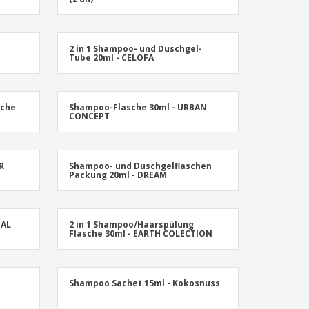
onalisierte
chenke
produkte
2 in 1 Shampoo- und Duschgel-
azine, Bücher und
Tube 20ml - CELOFA
aloge
sche
Shampoo-Flasche 30ml - URBAN
CONCEPT
R
Shampoo- und Duschgelflaschen
Packung 20ml - DREAM
NAL
2 in 1 Shampoo/Haarspülung
Flasche 30ml - EARTH COLECTION
Shampoo Sachet 15ml - Kokosnuss