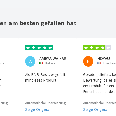
en am besten gefallen hat
AMEYA WAIKAR
HOYAU
A
H
ich
Italien
Frankre
Als BNB-Besitzer gefällt
Gerade geliefert, ke
h,
mir dieses Produkt
Bewertung, da es s
o
ein Produkt für ein
Ferienhaus handelt
tzung
Automatische Übersetzung
Automatische Überse
Zeige Original
Zeige Original