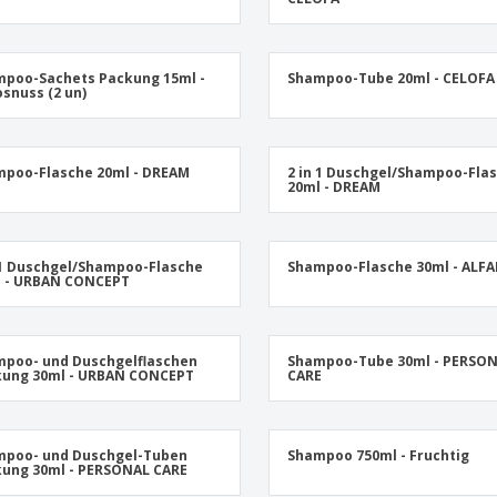
Pers
Aussteller
Medaillen
Ges
Plakate
Essen und Süßigkeiten
Öko
poo-Sachets Packung 15ml -
Shampoo-Tube 20ml - CELOFA
Mag
snuss (2 un)
Koffer und Rucksäcke
Druckeretiketten
Kat
poo-Flasche 20ml - DREAM
2 in 1 Duschgel/Shampoo-Fla
20ml - DREAM
 1 Duschgel/Shampoo-Flasche
Shampoo-Flasche 30ml - ALFA
l - URBAN CONCEPT
poo- und Duschgelflaschen
Shampoo-Tube 30ml - PERSO
kung 30ml - URBAN CONCEPT
CARE
mpoo- und Duschgel-Tuben
Shampoo 750ml - Fruchtig
ung 30ml - PERSONAL CARE