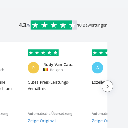
4.3
/5
10
Bewertungen
Rudy Van Cauter
R
A
ich
Belgien
Spanie
ine
Gutes Preis-Leistungs-
Exzellenter Service
ich um
Verhältnis
tzung
Automatische Übersetzung
Automatische Überse
Zeige Original
Zeige Original