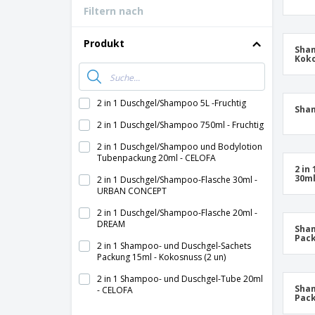
Filtern nach
Bonuskarten
T-Shirts
Produkt
Sham
Koko
Magnete
Planen
2 in 1 Duschgel/Shampoo 5L -Fruchtig
Sham
2 in 1 Duschgel/Shampoo 750ml - Fruchtig
2 in 1 Duschgel/Shampoo und Bodylotion
Tubenpackung 20ml - CELOFA
2 in
30m
2 in 1 Duschgel/Shampoo-Flasche 30ml -
URBAN CONCEPT
2 in 1 Duschgel/Shampoo-Flasche 20ml -
DREAM
Sham
Pac
2 in 1 Shampoo- und Duschgel-Sachets
Packung 15ml - Kokosnuss (2 un)
2 in 1 Shampoo- und Duschgel-Tube 20ml
Sha
- CELOFA
Pack
2 in 1 Shampoo/Haarspülung Flasche