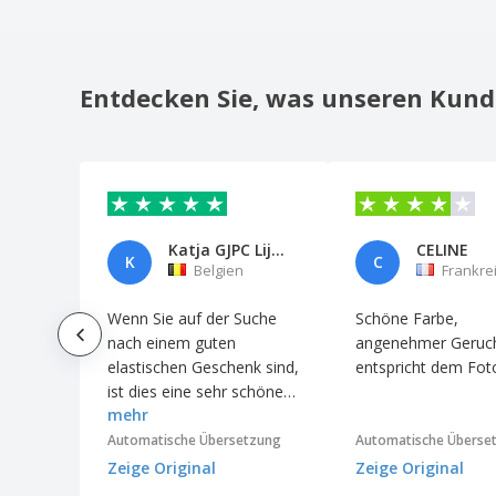
Kokosnuss (2 un)
Shampoo-Tube 30ml - PERSONAL CARE
Shampoo-Tube 20ml - CELOFA
Entdecken Sie, was unseren Kund
Katja GJPC Lijnen
CELINE
K
C
Belgien
Frankre
Wenn Sie auf der Suche
Schöne Farbe,
nach einem guten
angenehmer Geruc
elastischen Geschenk sind,
entspricht dem Fot
ist dies eine sehr schöne
mehr
Erfahrung
Automatische Übersetzung
Automatische Überse
Zeige Original
Zeige Original