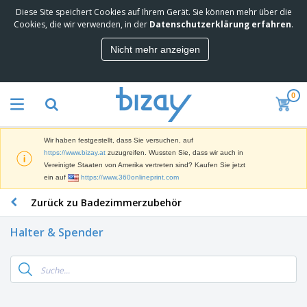
Diese Site speichert Cookies auf Ihrem Gerät. Sie können mehr über die
M
Cookies, die wir verwenden, in der
Datenschutzerklärung erfahren
.
e
i
Nicht mehr anzeigen
s
M
t
a
g
r
e
0
k
k
W
e
a
e
t
u
r
i
f
Wir haben festgestellt, dass Sie versuchen, auf
b
n
t
D
https://www.bizay.at
zuzugreifen. Wussten Sie, dass wir auch in
e
g
i
Vereinigte Staaten von Amerika vertreten sind? Kaufen Sie jetzt
p
M
s
ein auf
https://www.360onlineprint.com
r
a
p
o
t
B
Zurück zu Badezimmerzubehör
l
d
e
ü
a
u
r
r
y
k
Halter & Spender
i
o
s
t
T
a
b
u
e
a
l
e
n
s
d
d
c
a
A
K
h
r
u
l