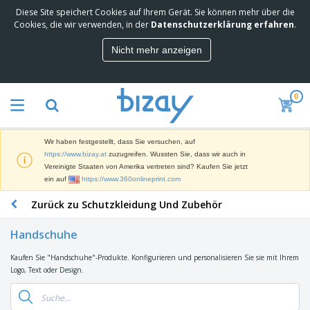
Diese Site speichert Cookies auf Ihrem Gerät. Sie können mehr über die
M
Cookies, die wir verwenden, in der
Datenschutzerklärung erfahren
.
e
i
Nicht mehr anzeigen
s
M
t
a
g
r
e
0
k
k
W
e
a
e
t
u
r
i
f
Wir haben festgestellt, dass Sie versuchen, auf
b
n
t
D
https://www.bizay.at
zuzugreifen. Wussten Sie, dass wir auch in
e
g
i
Vereinigte Staaten von Amerika vertreten sind? Kaufen Sie jetzt
p
M
s
ein auf
https://www.360onlineprint.com
r
a
p
o
t
B
Zurück zu Schutzkleidung Und Zubehör
l
d
e
ü
a
u
r
r
y
k
Handschuhe
i
o
s
t
T
a
b
u
e
Kaufen Sie "Handschuhe"-Produkte. Konfigurieren und personalisieren Sie sie mit Ihrem
a
l
e
n
Logo, Text oder Design.
s
d
d
c
a
A
K
h
r
u
l