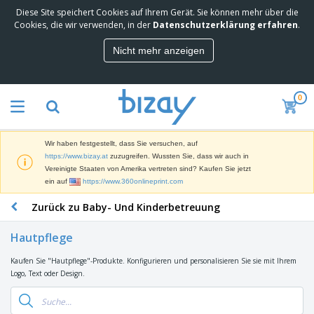
Diese Site speichert Cookies auf Ihrem Gerät. Sie können mehr über die
M
Cookies, die wir verwenden, in der
Datenschutzerklärung erfahren
.
e
i
Nicht mehr anzeigen
s
M
t
a
g
r
e
0
k
k
W
e
a
e
t
u
r
i
f
Wir haben festgestellt, dass Sie versuchen, auf
b
n
t
D
https://www.bizay.at
zuzugreifen. Wussten Sie, dass wir auch in
e
g
i
Vereinigte Staaten von Amerika vertreten sind? Kaufen Sie jetzt
p
M
s
ein auf
https://www.360onlineprint.com
r
a
p
o
t
B
Zurück zu Baby- Und Kinderbetreuung
l
d
e
ü
a
u
r
r
y
k
Hautpflege
i
o
s
t
T
a
b
u
e
Kaufen Sie "Hautpflege"-Produkte. Konfigurieren und personalisieren Sie sie mit Ihrem
a
l
e
n
Logo, Text oder Design.
s
d
d
c
a
A
K
h
r
u
l