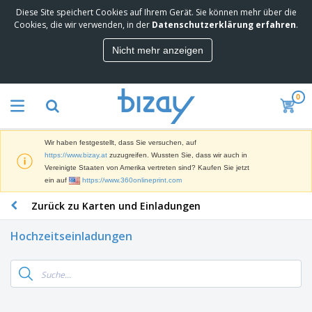
Diese Site speichert Cookies auf Ihrem Gerät. Sie können mehr über die
M
Cookies, die wir verwenden, in der
Datenschutzerklärung erfahren
.
e
i
Nicht mehr anzeigen
s
M
t
a
g
r
e
0
k
k
W
e
a
e
t
u
r
i
f
Wir haben festgestellt, dass Sie versuchen, auf
b
n
t
D
https://www.bizay.at
zuzugreifen. Wussten Sie, dass wir auch in
e
g
i
Vereinigte Staaten von Amerika vertreten sind? Kaufen Sie jetzt
p
M
s
ein auf
https://www.360onlineprint.com
r
a
p
o
t
B
Zurück zu Karten und Einladungen
l
d
e
ü
a
u
r
r
y
k
Hochzeitseinladungen
i
o
s
t
T
a
b
u
e
a
l
e
n
s
d
d
c
a
A
K
h
r
u
l