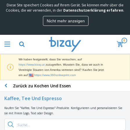
Diese Site speichert Cookies auf Ihrem Gerät. Sie können mehr über die
M
Cookies, die wir verwenden, in der
Datenschutzerklärung erfahren
.
e
i
Nicht mehr anzeigen
s
M
t
a
g
r
e
0
k
k
W
e
a
e
t
u
r
i
f
Wir haben festgestellt, dass Sie versuchen, auf
b
n
t
D
https://www.bizay.at
zuzugreifen. Wussten Sie, dass wir auch in
e
g
i
Vereinigte Staaten von Amerika vertreten sind? Kaufen Sie jetzt
p
M
s
ein auf
https://www.360onlineprint.com
r
a
p
o
t
B
Zurück zu Kochen Und Essen
l
d
e
ü
a
u
r
r
y
k
Kaffee, Tee Und Espresso
i
o
s
t
T
a
b
u
e
Kaufen Sie "Kaffee, Tee Und Espresso"-Produkte. Konfigurieren und personalisieren Sie
a
l
e
n
sie mit Ihrem Logo, Text oder Design.
s
d
d
c
a
A
K
h
r
u
l