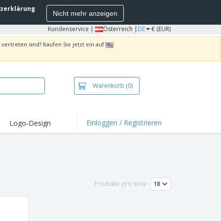
zerklärung
Nicht mehr anzeigen
Kundenservice
|
Österreich |
DE
€ (EUR)
vertreten sind? Kaufen Sie jetzt ein auf
Warenkorb
(0)
Einloggen / Registrieren
Logo-Design
hlights und
ebote
irts und Polos
kereien
Produkte pro Seite:
oor-Aktivitäten
iten von zu Hause
sandkartons