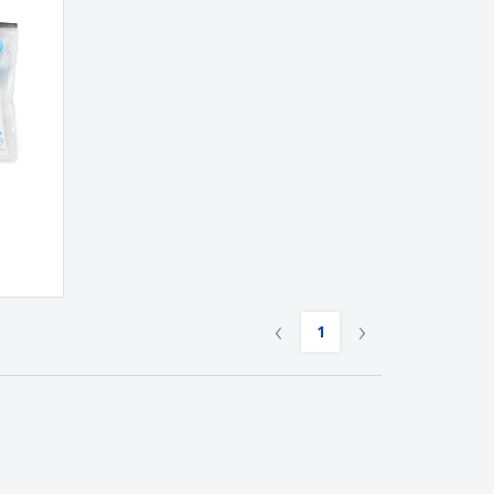
onalisierte
chenke
produkte
azine, Bücher und
aloge
‹
›
1