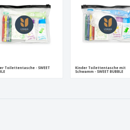
Pers
Aussteller
Medaillen
Ges
Plakate
Essen und Süßigkeiten
Öko
Mag
Koffer und Rucksäcke
Druckeretiketten
Kat
er Toilettentasche - SWEET
Kinder Toilettentasche mit
BLE
Schwamm - SWEET BUBBLE