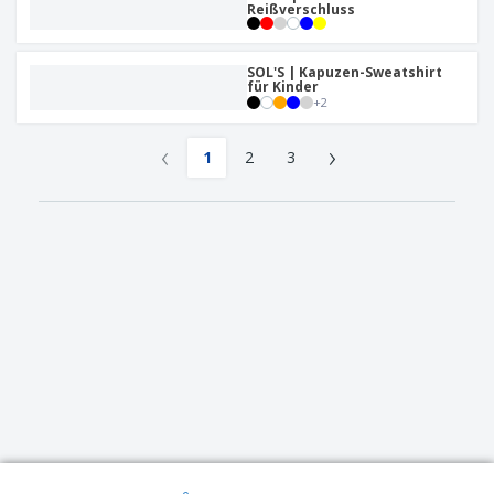
Reißverschluss
SOL'S | Kapuzen-Sweatshirt
für Kinder
+
2
‹
›
1
2
3