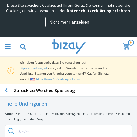
Diese Site speichert Cookies auf Ihrem Gerät. Sie können mehr über die
M
Cookies, die wir verwenden, in der
Datenschutzerklärung erfahren
.
e
i
Nicht mehr anzeigen
s
M
t
a
g
r
e
0
k
k
W
e
a
e
t
u
r
i
f
Wir haben festgestellt, dass Sie versuchen, auf
b
n
t
D
https://www.bizay.at
zuzugreifen. Wussten Sie, dass wir auch in
e
g
i
Vereinigte Staaten von Amerika vertreten sind? Kaufen Sie jetzt
p
M
s
ein auf
https://www.360onlineprint.com
r
a
p
o
t
B
Zurück zu Weiches Spielzeug
l
d
e
ü
a
u
r
r
y
k
Tiere Und Figuren
i
o
s
t
T
a
b
u
e
Kaufen Sie "Tiere Und Figuren"-Produkte. Konfigurieren und personalisieren Sie sie mit
a
l
e
n
Ihrem Logo, Text oder Design.
s
d
d
c
a
A
K
h
r
u
l