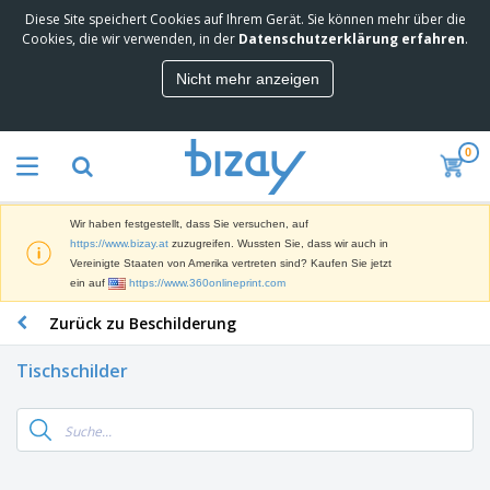
Diese Site speichert Cookies auf Ihrem Gerät. Sie können mehr über die
M
Cookies, die wir verwenden, in der
Datenschutzerklärung erfahren
.
e
i
Nicht mehr anzeigen
s
M
t
a
g
r
e
0
k
k
W
e
a
e
t
u
r
i
f
Wir haben festgestellt, dass Sie versuchen, auf
b
n
t
D
https://www.bizay.at
zuzugreifen. Wussten Sie, dass wir auch in
e
g
i
Vereinigte Staaten von Amerika vertreten sind? Kaufen Sie jetzt
p
M
s
ein auf
https://www.360onlineprint.com
r
a
p
o
t
B
Zurück zu Beschilderung
l
d
e
ü
a
u
r
r
y
k
Tischschilder
i
o
s
t
T
a
b
u
e
a
l
e
n
s
d
d
c
a
A
K
h
r
u
l