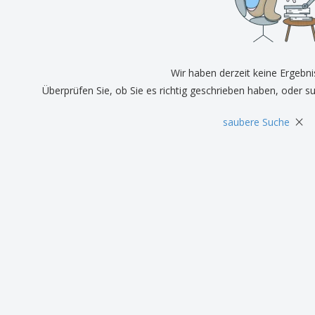
Pers
Aussteller
Medaillen
Ges
Plakate
Essen und Süßigkeiten
Öko
Mag
Koffer und Rucksäcke
Druckeretiketten
Kat
Wir haben derzeit keine Ergebni
Überprüfen Sie, ob Sie es richtig geschrieben haben, oder s
×
saubere Suche