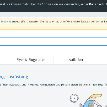
erät. Sie können mehr über die Cookies, die wir verwenden, in der
Datenschut
.bizay.at
zuzugreifen. Wussten Sie, dass wir auch in Vereinigte Staaten von Amerika 
Flyer & Flugblätter
Aufkleber
Hig
Trends
Neue Produkte
Ang
Flaggen, Fahnen und
ingsausrüstung
Rollups
T-Sh
Schreibtisch-Flaggen
Food-Service-
Roll-ups
Stic
e "Trainingsausrüstung"-Produkte. Konfigurieren und personalisieren Sie sie mit Ihrem Logo, Te
Ausrüstung und
Zubehör
Hauslieferung und
Einwegprodukte
Outd
Take-away
Aufkleber, Vinyls und
Armbanduhren
Arbe
Poster
Hoodies
Pokale und Trophäen
Ver