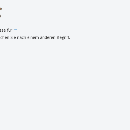
onalisierte
chenke
produkte
azine, Bücher und
aloge
sse für
"
"
uchen Sie nach einem anderen Begriff.