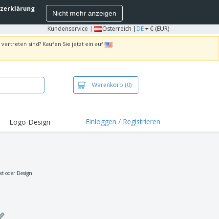
zerklärung
Nicht mehr anzeigen
Kundenservice
|
Österreich |
DE
€ (EUR)
vertreten sind? Kaufen Sie jetzt ein auf
Warenkorb
(0)
Einloggen / Registrieren
Logo-Design
hlights und
ebote
irts und Polos
kereien
xt oder Design.
oor-Aktivitäten
iten von zu Hause
sandkartons