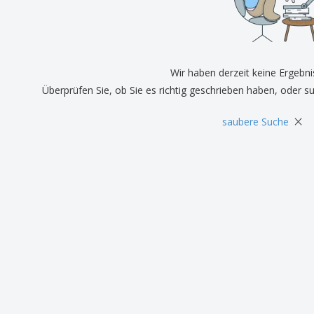
Pers
Aussteller
Medaillen
Ges
Plakate
Essen und Süßigkeiten
Öko
Mag
Koffer und Rucksäcke
Druckeretiketten
Kat
Wir haben derzeit keine Ergebni
Überprüfen Sie, ob Sie es richtig geschrieben haben, oder s
×
saubere Suche