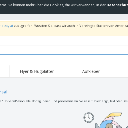
erät. Sie können mehr über die Cookies, die wir verwenden, in der
Datenschut
.bizay.at
zuzugreifen. Wussten Sie, dass wir auch in Vereinigte Staaten von Amerika 
Flyer & Flugblätter
Aufkleber
Hig
Trends
Neue Produkte
Ang
Flaggen, Fahnen und
rsal
Rollups
T-Sh
Schreibtisch-Flaggen
Food-Service-
Roll-ups
Stic
e "Universal"-Produkte. Konfigurieren und personalisieren Sie sie mit Ihrem Logo, Text oder Des
Ausrüstung und
Zubehör
Hauslieferung und
Einwegprodukte
Outd
Take-away
Aufkleber, Vinyls und
Armbanduhren
Arbe
Poster
Hoodies
Pokale und Trophäen
Ver