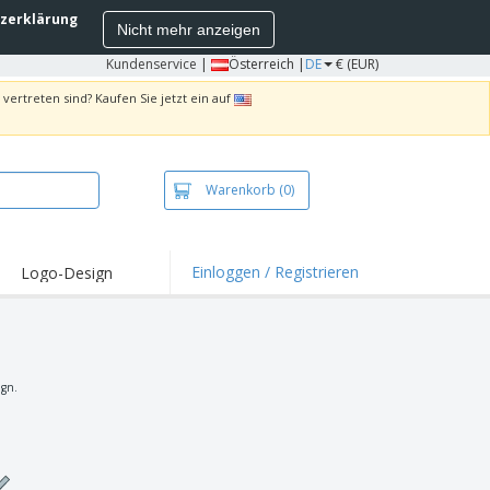
zerklärung
Nicht mehr anzeigen
Kundenservice
|
Österreich |
DE
€ (EUR)
vertreten sind? Kaufen Sie jetzt ein auf
Warenkorb
(0)
Einloggen / Registrieren
Logo-Design
hlights und
ebote
irts und Polos
kereien
ign.
oor-Aktivitäten
iten von zu Hause
sandkartons