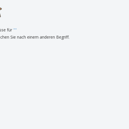
onalisierte
chenke
produkte
azine, Bücher und
aloge
sse für
"
"
uchen Sie nach einem anderen Begriff.