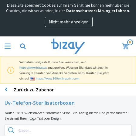
Diese Site speichert Cookies auf Ihrem Gerät. Sie können mehr über die
M
Cookies, die wir verwenden, in der
Datenschutzerklärung erfahren
.
e
i
Nicht mehr anzeigen
s
M
t
a
g
r
e
0
k
k
W
e
a
e
t
u
r
i
f
Wir haben festgestellt, dass Sie versuchen, auf
b
n
t
D
https://www.bizay.at
zuzugreifen. Wussten Sie, dass wir auch in
e
g
i
Vereinigte Staaten von Amerika vertreten sind? Kaufen Sie jetzt
p
M
s
ein auf
https://www.360onlineprint.com
r
a
p
o
t
B
Zurück zu Zubehör
l
d
e
ü
a
u
r
r
y
k
Uv-Telefon-Sterilisatorboxen
i
o
s
t
T
a
b
u
e
Kaufen Sie "Uv-Telefon-Sterilisatorboxen"-Produkte. Konfigurieren und personalisieren
a
l
e
n
Sie sie mit Ihrem Logo, Text oder Design.
s
d
d
c
a
A
K
h
r
u
l