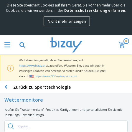
Diese Site speichert Cookies auf Ihrem Gerät. Sie können mehr über die
M
Cookies, die wir verwenden, in der
Datenschutzerklärung erfahren
.
e
i
Nicht mehr anzeigen
s
M
t
a
g
r
e
0
k
k
W
e
a
e
t
u
r
i
f
Wir haben festgestellt, dass Sie versuchen, auf
b
n
t
D
https://www.bizay.at
zuzugreifen. Wussten Sie, dass wir auch in
e
g
i
Vereinigte Staaten von Amerika vertreten sind? Kaufen Sie jetzt
p
M
s
ein auf
https://www.360onlineprint.com
r
a
p
o
t
B
Zurück zu Sporttechnologie
l
d
e
ü
a
u
r
r
y
k
Wettermonitore
i
o
s
t
T
a
b
u
e
Kaufen Sie "Wettermonitore"-Produkte. Konfigurieren und personalisieren Sie sie mit
a
l
e
n
Ihrem Logo, Text oder Design.
s
d
d
c
a
A
K
h
r
u
l