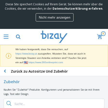
Diese Site speichert Cookies auf Ihrem Gerät. Sie können mehr über die
M
Cookies, die wir verwenden, in der
Datenschutzerklärung erfahren
.
e
i
Nicht mehr anzeigen
s
M
t
a
g
r
e
0
k
k
W
e
a
e
t
u
r
i
f
Wir haben festgestellt, dass Sie versuchen, auf
b
n
t
D
https://www.bizay.at
zuzugreifen. Wussten Sie, dass wir auch in
e
g
i
Vereinigte Staaten von Amerika vertreten sind? Kaufen Sie jetzt
p
M
s
ein auf
https://www.360onlineprint.com
r
a
p
o
t
B
Zurück zu Autositze Und Zubehör
l
d
e
ü
a
u
r
r
y
k
Zubehör
i
o
s
t
T
a
b
u
e
Kaufen Sie "Zubehör"-Produkte. Konfigurieren und personalisieren Sie sie mit Ihrem
a
l
e
n
Logo, Text oder Design.
s
d
d
c
a
A
K
h
r
u
l